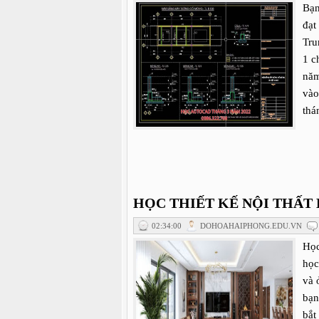
Bạn
đạt
Tru
1 c
năm
vào
thá
HỌC THIẾT KẾ NỘI THẤT 
02:34:00
DOHOAHAIPHONG.EDU.VN
Học
học
và 
bạn
bắt