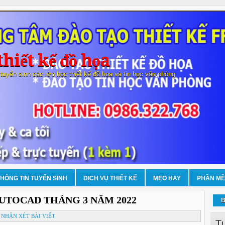
hiết kế đồ họa
 tuyển sinh các lớp học thiết kế đồ họa và tin học văn phòng
THÔNG TIN TUYỂN SINH
DỊCH VỤ THIẾT KẾ
MẸO HAY
PHẦN M
UTOCAD THÁNG 3 NĂM 2022
B
NHẬN XÉT BÀI VIẾT
T