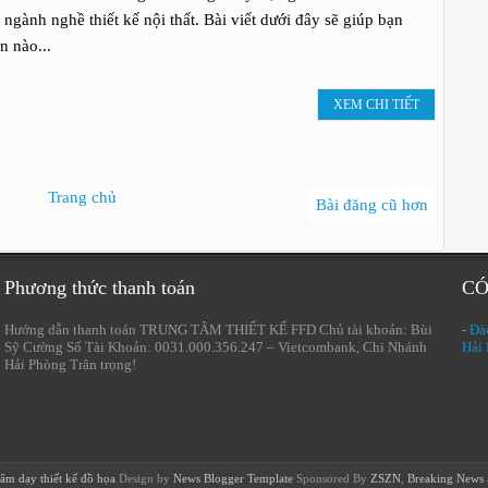
 ngành nghề thiết kế nội thất. Bài viết dưới đây sẽ giúp bạn
n nào...
XEM CHI TIẾT
Trang chủ
Bài đăng cũ hơn
Phương thức thanh toán
CÓ
Hướng dẫn thanh toán TRUNG TÂM THIẾT KẾ FFD Chủ tài khoản: Bùi
-
Đào
Sỹ Cường Số Tài Khoản: 0031.000.356.247 – Vietcombank, Chi Nhánh
Hải
Hải Phòng Trân trọng!
âm dạy thiết kế đồ họa
Design by
News Blogger Template
Sponsored By
ZSZN
,
Breaking News