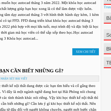
 muốn học autocad tháng 3 năm 2022. Một khóa học autocad
Trun
 chất lượng giúp bạn học xong là có thể làm được việc luôn.
ng tâm dạy autocad tháng 3 với hình thức hành dạy kèm, 1 kèm
Bà
hỉ có tại FFD. FFD đang triển khai khóa học autocad tháng 3
 2022 phù hợp với mọi lứa tuổi, mọi trình độ và đặc biệt là học
 thời gian mà học viên có thể sắp xếp theo học.Học autocad
So
ng 3 Khóa học autocad...
Bl
XEM CHI TIẾT
T
BẠN CẦN BIẾT NHỮNG GÌ?
NHẬN XÉT BÀI VIẾT
 thiết kế nội thất đang được các bạn tìm hiểu và cố gắng theo
. Vì đây là một ngành nghề đang hot tại Hải Phòng nói chung
ở các tỉnh thành khác nói riêng. Vậy khi học thiết kế nội thất thì
 cần biết những gì? Cần lưu ý gì khi học thiết kế nội thất. Nên
 đầu từ đâu đối với người không chuyên, người mới bước chân