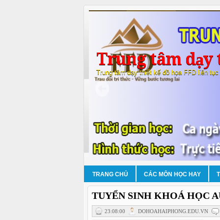
Trung tâm dạy t
Trung tâm dạy thiết kế đồ họa FFD liên tục
TRANG CHỦ
CÁC MÔN HỌC HAY
TUYỂN SINH KHOÁ HỌC A
23:08:00
DOHOAHAIPHONG.EDU.VN