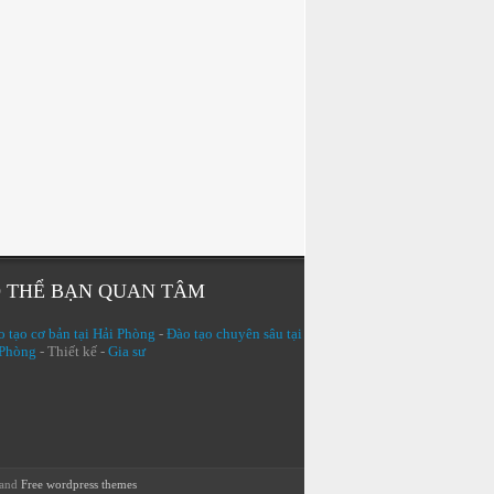
 THỂ BẠN QUAN TÂM
 tạo cơ bản tại Hải Phòng
-
Đào tạo chuyên sâu tại
 Phòng
- Thiết kế -
Gia sư
and
Free wordpress themes