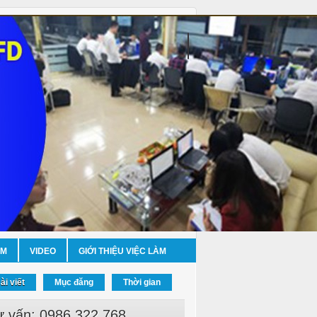
ỀM
VIDEO
GIỚI THIỆU VIỆC LÀM
ài viết
Mục đăng
Thời gian
ư vấn: 0986.322.768