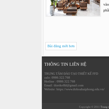
vào
phầ
Bài đăng mới hơn
THÔNG TIN LIÊN HỆ
TRUNG TÂM ĐÀO TẠO THIẾT KẾ FFD
zalo: 0986.322.768
Hotline : 0986.322.768
Email: thietkeffd@gmail.com
Website: https://www.dohoahaiphong.edu.vn/
Copyright © 2011
Trung t