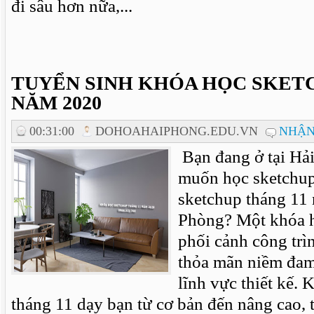
đi sâu hơn nữa,...
TUYỂN SINH KHÓA HỌC SKETC
NĂM 2020
00:31:00
DOHOAHAIPHONG.EDU.VN
NHẬN
Bạn đang ở tại Hả
muốn học sketchup
sketchup tháng 11
Phòng? Một khóa 
phối cảnh công trì
thỏa mãn niềm đam
lĩnh vực thiết kế.
tháng 11 dạy bạn từ cơ bản đến nâng cao, 