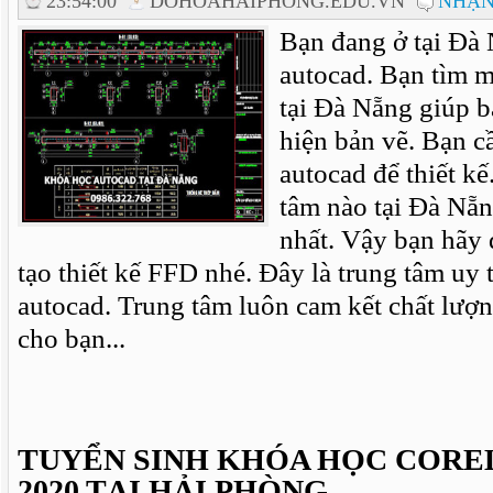
23:54:00
DOHOAHAIPHONG.EDU.VN
NHẬN
Bạn đang ở tại Đà
autocad. Bạn tìm 
tại Đà Nẵng giúp 
hiện bản vẽ. Bạn 
autocad để thiết kế
tâm nào tại Đà Nẵn
nhất. Vậy bạn hãy 
tạo thiết kế FFD nhé. Đây là trung tâm uy 
autocad. Trung tâm luôn cam kết chất lượn
cho bạn...
TUYỂN SINH KHÓA HỌC CORE
2020 TẠI HẢI PHÒNG