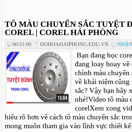
TÔ MÀU CHUYỂN SẮC TUYỆT 
COREL | COREL HẢI PHÒNG
00:51:00
DOHOAHAIPHONG.EDU.VN
NHẬN
Bạn đang học core
đang loay hoay về 
chỉnh màu chuyển 
về khái niệm cũng
sắc? Vậy bạn hãy 
nhé!Video tô màu 
corelXem xong vid
hiểu rõ hơn về cách tô màu chuyển sắc tr
mong muốn tham gia vào lĩnh vực thiết k