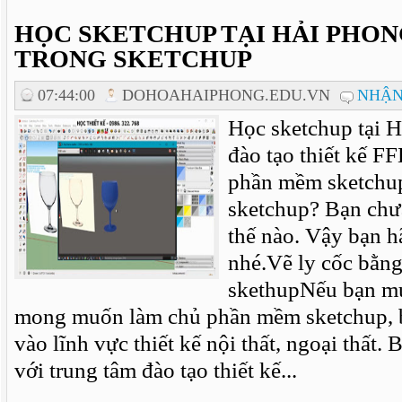
HỌC SKETCHUP TẠI HẢI PHONG
TRONG SKETCHUP
07:44:00
DOHOAHAIPHONG.EDU.VN
NHẬN
Học sketchup tại H
đào tạo thiết kế F
phần mềm sketchu
sketchup? Bạn chưa
thế nào. Vậy bạn 
nhé.Vẽ ly cốc bằn
skethupNếu bạn mu
mong muốn làm chủ phần mềm sketchup, 
vào lĩnh vực thiết kế nội thất, ngoại thất.
với trung tâm đào tạo thiết kế...