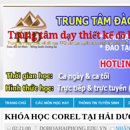
Trung tâm dạy thiết kế đồ 
Trung tâm dạy thiết kế đồ họa FFD liên tục tuyển sinh các lớp học thiết
TRANG CHỦ
CÁC MÔN HỌC HAY
THÔNG TIN TUYỂN SINH
KHÓA HỌC COREL TẠI HẢI D
02:21:00
DOHOAHAIPHONG.EDU.VN
NHẬN