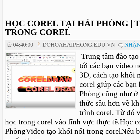
HỌC COREL TẠI HẢI PHÒNG | 
TRONG COREL
04:40:00
DOHOAHAIPHONG.EDU.VN
NHẬN
Trung tâm đào tạo 
tới các bạn video n
3D, cách tạo khối 
corel giúp các bạn 
Phòng cũng như ở c
thức sâu hơn về k
trình corel. Từ đó
học trong corel vào lĩnh vực thực tế.Học co
PhòngVideo tạo khối nổi trong corelNếu b