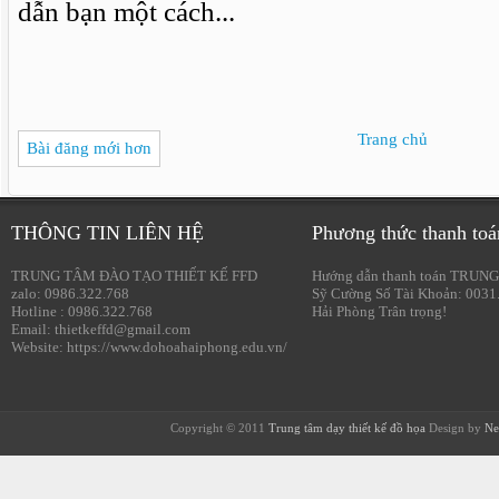
dẫn bạn một cách...
Trang chủ
Bài đăng mới hơn
THÔNG TIN LIÊN HỆ
Phương thức thanh toá
TRUNG TÂM ĐÀO TẠO THIẾT KẾ FFD
Hướng dẫn thanh toán TRUNG
zalo: 0986.322.768
Sỹ Cường Số Tài Khoản: 0031
Hotline : 0986.322.768
Hải Phòng Trân trọng!
Email: thietkeffd@gmail.com
Website: https://www.dohoahaiphong.edu.vn/
Copyright © 2011
Trung tâm dạy thiết kế đồ họa
Design by
Ne