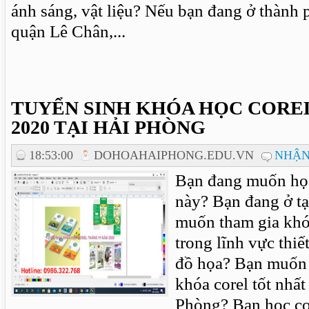
ánh sáng, vật liệu? Nếu bạn đang ở thành 
quận Lê Chân,...
TUYỂN SINH KHÓA HỌC COREL
2020 TẠI HẢI PHÒNG
18:53:00
DOHOAHAIPHONG.EDU.VN
NHẬN
Bạn đang muốn học
này? Bạn đang ở t
muốn tham gia khó
trong lĩnh vực thiế
đồ họa? Bạn muốn 
khóa corel tốt nhất 
Phòng? Bạn học cor