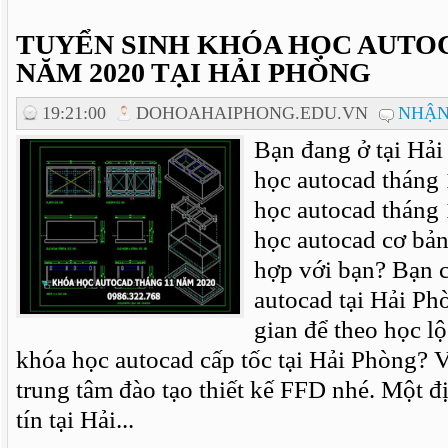
TUYỂN SINH KHÓA HỌC AUTO
NĂM 2020 TẠI HẢI PHÒNG
19:21:00
DOHOAHAIPHONG.EDU.VN
NHẬN
Bạn đang ở tại Hả
học autocad tháng 
học autocad tháng
học autocad cơ bả
hợp với bạn? Bạn c
autocad tại Hải Ph
gian để theo học lộ
khóa học autocad cấp tốc tại Hải Phòng? 
trung tâm đào tạo thiết kế FFD nhé. Một đ
tín tại Hải...