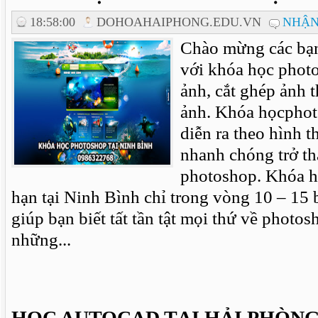
18:58:00
DOHOAHAIPHONG.EDU.VN
NHẬN
Chào mừng các bạn
với khóa học phot
ảnh, cắt ghép ảnh t
ảnh. Khóa họcphot
diễn ra theo hình 
nhanh chóng trở th
photoshop. Khóa h
hạn tại Ninh Bình chỉ trong vòng 10 – 15 b
giúp bạn biết tất tần tật mọi thứ về photosh
những...
HỌC AUTOCAD TẠI HẢI PHÒNG