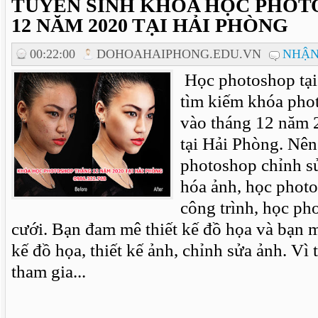
TUYỂN SINH KHÓA HỌC PHOT
12 NĂM 2020 TẠI HẢI PHÒNG
00:22:00
DOHOAHAIPHONG.EDU.VN
NHẬN
Học photoshop tại
tìm kiếm khóa pho
vào tháng 12 năm 
tại Hải Phòng. Nê
photoshop chỉnh sử
hóa ảnh, học phot
công trình, học ph
cưới. Bạn đam mê thiết kế đồ họa và bạn 
kế đồ họa, thiết kế ảnh, chỉnh sửa ảnh. Vì
tham gia...