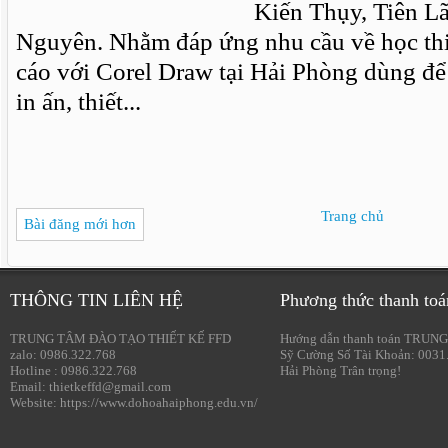
Kiến Thụy, Tiên L
Nguyên. Nhằm đáp ứng nhu cầu về học thi
cáo với Corel Draw tại Hải Phòng dùng để 
in ấn, thiết...
Trang chủ
Bài đăng mới hơn
THÔNG TIN LIÊN HỆ
Phương thức thanh toá
TRUNG TÂM ĐÀO TẠO THIẾT KẾ FFD
Hướng dẫn thanh toán TRUNG
zalo: 0986.322.768
Sỹ Cường Số Tài Khoản: 0031
Hotline : 0986.322.768
Hải Phòng Trân trọng!
Email: thietkeffd@gmail.com
Website: https://www.dohoahaiphong.edu.vn/