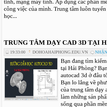
tinh, mạng máy tính. Áp dụng các phần m
công việc của mình. Trung tâm luôn tuyển 
học...
TRUNG TÂM DẠY CAD 3D TẠI 
19:33:00
DOHOAHAIPHONG.EDU.VN
NHẬN
Bạn đang tìm kiếm
tại Hải Phòng? Bạn
autocad 3d ở đâu t
Bạn lo lắng về phư
của trung tâm dạy
làm những sản phẩ
sống qua phần mềm