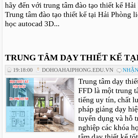
hãy đến với trung tâm đào tạo thiết kế Hả
Trung tâm đào tạo thiết kế tại Hải Phòng l
học autocad 3D...
TRUNG TÂM DẠY THIẾT KẾ TẠ
19:18:00
DOHOAHAIPHONG.EDU.VN
NHẬN
Trung tâm dạy thiế
FFD là một trung t
tiếng uy tín, chất
pháp giảng dạy hiệ
tuyển dụng và hỗ tr
nghiệp các khóa họ
tâm dạy thiết kế tố