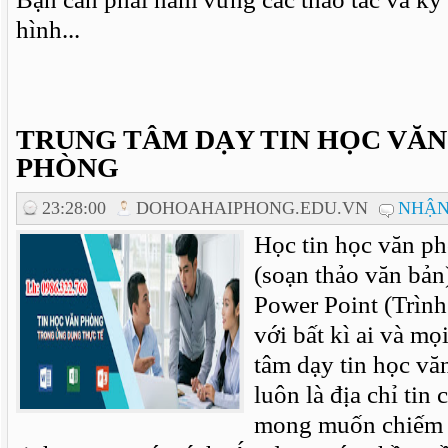
hình...
TRUNG TÂM DẠY TIN HỌC VĂN
PHÒNG
23:28:00
DOHOAHAIPHONG.EDU.VN
NHẬN
Học tin học văn p
(soạn thảo văn bản)
Power Point (Trình 
với bất kì ai và m
tâm dạy tin học vă
luôn là địa chỉ tin
mong muốn chiếm l