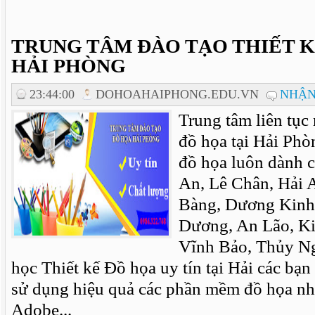
TRUNG TÂM ĐÀO TẠO THIẾT K
HẢI PHÒNG
23:44:00
DOHOAHAIPHONG.EDU.VN
NHẬN
Trung tâm liên tục 
đồ họa tại Hải Phò
đồ họa luôn dành c
An, Lê Chân, Hải
Bàng, Dương Kinh
Dương, An Lão, Ki
Vĩnh Bảo, Thủy N
học Thiết kế Đồ họa uy tín tại Hải các bạ
sử dụng hiệu quả các phần mềm đồ họa n
Adobe...