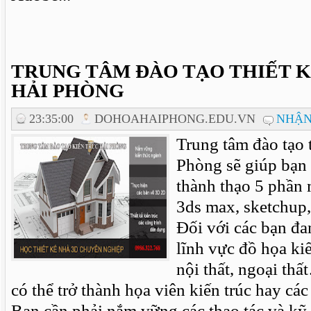
TRUNG TÂM ĐÀO TẠO THIẾT K
HẢI PHÒNG
23:35:00
DOHOAHAIPHONG.EDU.VN
NHẬN
Trung tâm đào tạo t
Phòng sẽ giúp bạn
thành thạo 5 phần
3ds max, sketchup,
Đối với các bạn đ
lĩnh vực đồ họa ki
nội thất, ngoại th
có thể trở thành họa viên kiến trúc hay các
Bạn cần phải nắm vững các thao tác và kỹ 