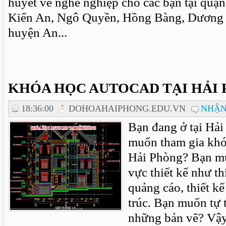
huyết về nghề nghiệp cho các bạn tại quậ
Kiến An, Ngô Quyền, Hồng Bàng, Dương 
huyện An...
KHÓA HỌC AUTOCAD TẠI HẢI
18:36:00
DOHOAHAIPHONG.EDU.VN
NHẬN
Bạn đang ở tại Hả
muốn tham gia khóa
Hải Phòng? Bạn mu
vực thiết kế như thi
quảng cáo, thiết kế 
trúc. Bạn muốn tự 
những bản vẽ? Vậy