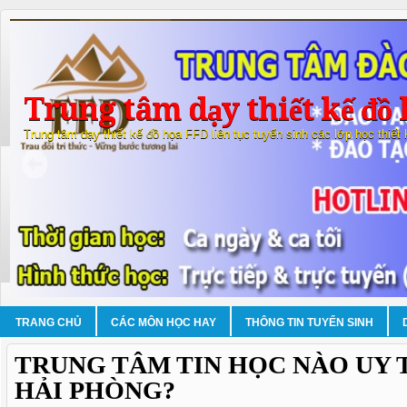
Trung tâm dạy thiết kế đồ 
Trung tâm dạy thiết kế đồ họa FFD liên tục tuyển sinh các lớp học thiết
TRANG CHỦ
CÁC MÔN HỌC HAY
THÔNG TIN TUYỂN SINH
TRUNG TÂM TIN HỌC NÀO UY T
HẢI PHÒNG?