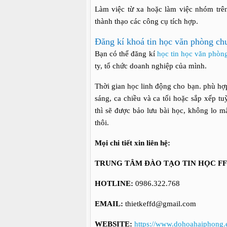
Làm việc từ xa hoặc làm việc nhóm trê
thành thạo các công cụ tích hợp.
Đăng kí khoá tin học văn phòng ch
Bạn có thể đăng kí
học tin học văn phòn
ty, tổ chức doanh nghiệp của mình.
Thời gian học linh động cho bạn. phù hợp
sáng, ca chiều và ca tối hoặc sắp xếp tu
thì sẽ được bảo lưu bài học, không lo m
thôi.
Mọi chi tiết xin liên hệ:
TRUNG TÂM ĐÀO TẠO TIN HỌC F
HOTLINE:
0986.322.768
EMAIL:
thietkeffd@gmail.com
WEBSITE:
https://www.dohoahaiphong.