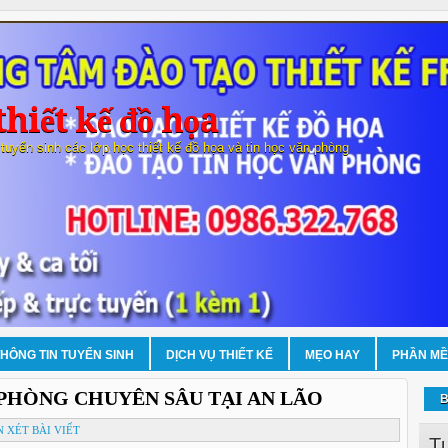
hiết kế đồ họa
 tuyển sinh các lớp học thiết kế đồ họa và tin học văn phòng
THÔNG TIN TUYỂN SINH
DỊCH VỤ THIẾT KẾ
MẸO HAY
PHẦN M
PHÒNG CHUYÊN SÂU TẠI AN LÃO
B
 XÉT BÀI VIẾT
T