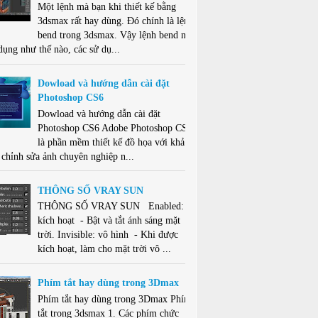
Một lệnh mà bạn khi thiết kế bằng
3dsmax rất hay dùng. Đó chính là lệnh
bend trong 3dsmax. Vậy lệnh bend này
dụng như thế nào, các sử dụ...
Dowload và hướng dẫn cài đặt
Photoshop CS6
Dowload và hướng dẫn cài đặt
Photoshop CS6 Adobe Photoshop CS6
là phần mềm thiết kế đồ họa với khả
 chỉnh sửa ảnh chuyên nghiệp n...
THÔNG SỐ VRAY SUN
THÔNG SỐ VRAY SUN Enabled:
kích hoạt - Bật và tắt ánh sáng mặt
trời. Invisible: vô hình - Khi được
kích hoạt, làm cho mặt trời vô ...
Phím tắt hay dùng trong 3Dmax
Phím tắt hay dùng trong 3Dmax Phím
tắt trong 3dsmax 1. Các phím chức