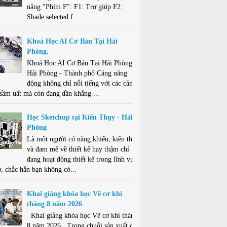
năng "Phím F": F1: Trợ giúp F2:
Shade selected f...
Khoá Học AI Cơ Bản Tại Hải
Phòng.
Khoá Học AI Cơ Bản Tại Hải Phòng .
Hải Phòng - Thành phố Cảng năng
động không chỉ nổi tiếng với các cảng
 sầm uất mà còn đang dần khẳng ...
Học Sketchup tại Kiến Thụy - Hải
Phòng
Là một người có năng khiếu, kiến thức
và đam mê về thiết kế hay thậm chí
đang hoạt động thiết kế trong lĩnh vực
ở, chắc hẳn bạn không cò...
Khai giảng khóa học Vẽ cơ khí
tháng 8 năm 2026
Khai giảng khóa học Vẽ cơ khí tháng
8 năm 2026 . Trong chuỗi sản xuất cơ