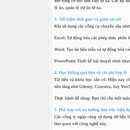
Mở rộng cơ hội làm việc từ xa: Các kỹ nă
lý ảo, quản lý dự án từ xa.
3. Tiết kiệm thời gian và giảm sai sót
Khi sử dụng các công cụ chuyên sâu như
Excel: Tự động hóa các phép tính, phân t
Word: Tạo tài liệu mẫu và tự động hóa cá
PowerPoint: Thiết kế bài thuyết trình n
4. Học không quá khó và chi phí hợp lý
Tài liệu và khóa học sẵn có: Hiện nay có
nền tảng như Udemy, Coursera, hay You
Thực hành dễ dàng: Bạn chỉ cần một máy
5. Phù hợp với xu hướng làm việc hiện đạ
Các công ty ngày càng sử dụng dữ liệu l
làm quen với công nghệ này.