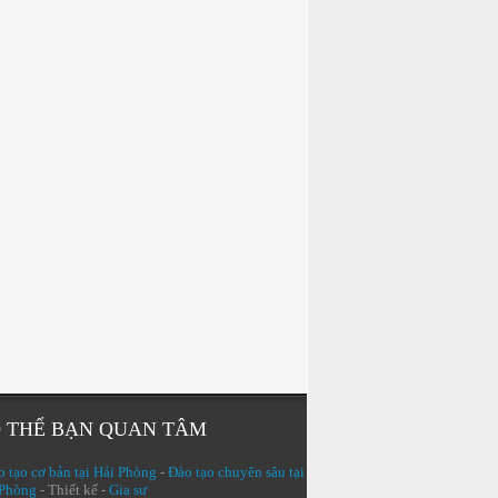
 THỂ BẠN QUAN TÂM
 tạo cơ bản tại Hải Phòng
-
Đào tạo chuyên sâu tại
 Phòng
- Thiết kế -
Gia sư