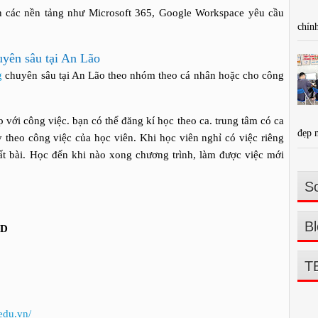
n các nền tảng như Microsoft 365, Google Workspace yêu cầu
chính
uyên sâu tại An Lão
g
chuyên sâu tại An Lão theo nhóm theo cá nhân hoặc cho công
 với công việc. bạn có thể đăng kí học theo ca. trung tâm có ca
đẹp 
ỳ theo công việc của học viên. Khi học viên nghỉ có việc riêng
ất bài. Học đến khi nào xong chương trình, làm được việc mới
So
Bl
FD
T
edu.vn/