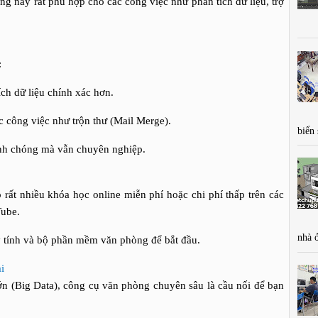
ng này rất phù hợp cho các công việc như phân tích dữ liệu, trợ
:
ích dữ liệu chính xác hơn.
c công việc như trộn thư (Mail Merge).
biển
hanh chóng mà vẫn chuyên nghiệp.
 rất nhiều khóa học online miễn phí hoặc chi phí thấp trên các
Tube.
nhà 
 tính và bộ phần mềm văn phòng để bắt đầu.
i
ớn (Big Data), công cụ văn phòng chuyên sâu là cầu nối để bạn