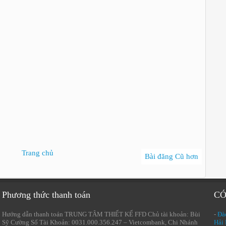
Trang chủ
Bài đăng Cũ hơn
Phương thức thanh toán
CÓ
Hướng dẫn thanh toán TRUNG TÂM THIẾT KẾ FFD Chủ tài khoản: Bùi
-
Đào
Sỹ Cường Số Tài Khoản: 0031.000.356.247 – Vietcombank, Chi Nhánh
Hải