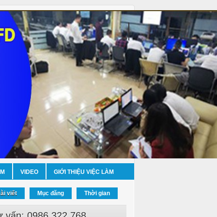
ỀM
VIDEO
GIỚI THIỆU VIỆC LÀM
ài viết
Mục đăng
Thời gian
ư vấn: 0986.322.768