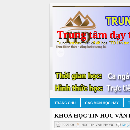
Trung tâm dạy t
Trung tâm dạy thiết kế đồ họa FFD liên tục
TRANG CHỦ
CÁC MÔN HỌC HAY
KHOÁ HỌC TIN HỌC VĂN 
00:20:00
HOC TIN VĂN PHÒNG
NHẬN