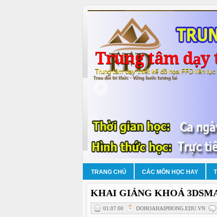
Trung tâm dạy t
Trung tâm dạy thiết kế đồ họa FFD liên tục
TRANG CHỦ
CÁC MÔN HỌC HAY
KHAI GIẢNG KHOÁ 3DSMA
01:07:00
DOHOAHAIPHONG.EDU.VN