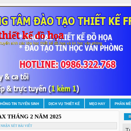
hiết kế đồ họa
 tuyển sinh các lớp học thiết kế đồ họa và tin học văn phòng
THÔNG TIN TUYỂN SINH
DỊCH VỤ THIẾT KẾ
MẸO HAY
PHẦN M
X THÁNG 2 NĂM 2025
B
NHẬN XÉT BÀI VIẾT
T