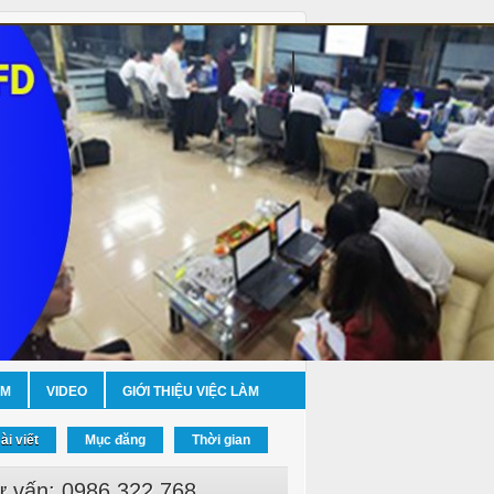
ỀM
VIDEO
GIỚI THIỆU VIỆC LÀM
ài viết
Mục đăng
Thời gian
ư vấn: 0986.322.768