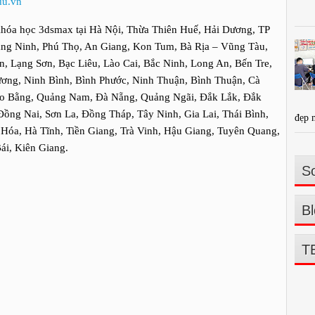
du.vn
hóa học 3dsmax tại Hà Nội, Thừa Thiên Huế, Hải Dương, TP
ng Ninh, Phú Thọ, An Giang, Kon Tum, Bà Rịa – Vũng Tàu,
, Lạng Sơn, Bạc Liêu, Lào Cai, Bắc Ninh, Long An, Bến Tre,
ơng, Ninh Bình, Bình Phước, Ninh Thuận, Bình Thuận, Cà
ao Bằng, Quảng Nam, Đà Nẵng, Quảng Ngãi, Đắk Lắk, Đắk
Đồng Nai, Sơn La, Đồng Tháp, Tây Ninh, Gia Lai, Thái Bình,
đẹp 
óa, Hà Tĩnh, Tiền Giang, Trà Vinh, Hậu Giang, Tuyên Quang,
ái, Kiên Giang.
So
Bl
T