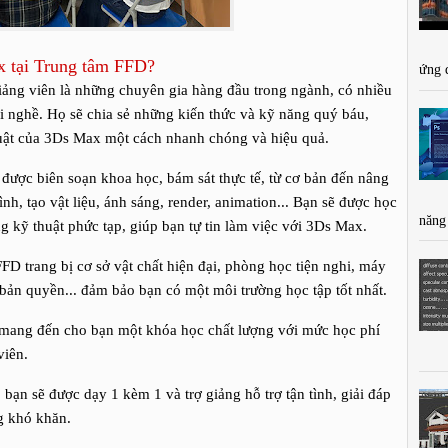
x tại Trung tâm FFD?
ứng 
iảng viên là những chuyên gia hàng đầu trong ngành, có nhiều
i nghề. Họ sẽ chia sẻ những kiến thức và kỹ năng quý báu,
uật của 3Ds Max một cách nhanh chóng và hiệu quả.
h được biên soạn khoa học, bám sát thực tế, từ cơ bản đến nâng
h, tạo vật liệu, ánh sáng, render, animation... Bạn sẽ được học
năng
 kỹ thuật phức tạp, giúp bạn tự tin làm việc với 3Ds Max.
FD trang bị cơ sở vật chất hiện đại, phòng học tiện nghi, máy
n quyền... đảm bảo bạn có một môi trường học tập tốt nhất.
 mang đến cho bạn một khóa học chất lượng với mức học phí
viên.
, bạn sẽ được dạy 1 kèm 1 và trợ giảng hỗ trợ tận tình, giải đáp
g khó khăn.