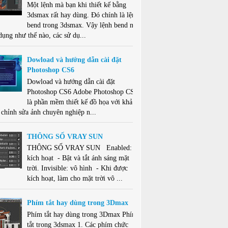
Một lệnh mà bạn khi thiết kế bằng
3dsmax rất hay dùng. Đó chính là lệnh
bend trong 3dsmax. Vậy lệnh bend này
dụng như thế nào, các sử dụ...
Dowload và hướng dẫn cài đặt
Photoshop CS6
Dowload và hướng dẫn cài đặt
Photoshop CS6 Adobe Photoshop CS6
là phần mềm thiết kế đồ họa với khả
 chỉnh sửa ảnh chuyên nghiệp n...
THÔNG SỐ VRAY SUN
THÔNG SỐ VRAY SUN Enabled:
kích hoạt - Bật và tắt ánh sáng mặt
trời. Invisible: vô hình - Khi được
kích hoạt, làm cho mặt trời vô ...
Phím tắt hay dùng trong 3Dmax
Phím tắt hay dùng trong 3Dmax Phím
tắt trong 3dsmax 1. Các phím chức