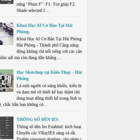
năng "Phím F": F1: Trợ giúp F2:
Shade selected f...
Khoá Học AI Cơ Bản Tại Hải
Phòng.
Khoá Học AI Cơ Bản Tại Hải Phòng .
Hải Phòng - Thành phố Cảng năng
động không chỉ nổi tiếng với các cảng
 sầm uất mà còn đang dần khẳng ...
Học Sketchup tại Kiến Thụy - Hải
Phòng
Là một người có năng khiếu, kiến thức
và đam mê về thiết kế hay thậm chí
đang hoạt động thiết kế trong lĩnh vực
ở, chắc hẳn bạn không cò...
THÔNG SỐ ĐÈN IES
Thông số đèn Ies Enabled: kích hoạt -
Chuyển các VRayIES sáng và tắt.
Enable viewport shading: cho phép che