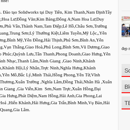
 nhé!
h. Đào tạo Solidworks tại Duy Tiên, Kim Thanh,Nam ĐịnhTây
ng;Hoa Lư;Đồng Văn;Kim Bảng;Đông A;Nam Hoa Lư;Duy
ơn,Phù Vân,Thành Nam,Tam Điệp;Lê Hồ,Châu Sơn,Trường
ang,Trung Sơn;Lý Thường Kiệt,Liêm Tuyền,Mỹ Lộc,,Yên
ờng,Bình Mỹ,Yên Đồng,Hải Thịnh,Phú Sơn,Bình An,Yên
ng,Vạn Thắng,Giao Hoà,Phú Long,Bình Sơn,Vũ Dương,Giao
đẹp 
ao Phúc,Quỳnh Lưu,Tân Thanh,Phong Doanh,Giao Hưng,Yên
ánh Nhạc,Thanh Lâm,Ninh Giang ,Giao Ninh,Khánh
h,Khánh Hội,Lý Nhân,Trực Ninh,Nghĩa Hưng,Khánh
So
,Yên Mô,Bắc Lý,Minh Thái,Hồng Phong,Yên Từ,Vĩnh
 Thương,Xuân Trường ,Nghĩa Lâm,Đồng Thái,Nhân Hà ,Xuân
Bl
n Giang ,Gia Viễn,Kim Sơn,Nam Trực,Xuân Hồng,Đại
Gia Hưng,Phát Diệm,Nam Hồng,Hải Anh,Gia Phong,Lai
T
Hoá ,Hiển Khánh,Hải Hưng,Gia Trấn,Bình Minh,Vụ Bản,Hải
 Quang,Gia Lâm.