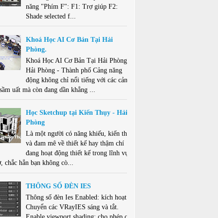
năng "Phím F": F1: Trợ giúp F2:
Shade selected f...
Khoá Học AI Cơ Bản Tại Hải
Phòng.
Khoá Học AI Cơ Bản Tại Hải Phòng .
Hải Phòng - Thành phố Cảng năng
động không chỉ nổi tiếng với các cảng
 sầm uất mà còn đang dần khẳng ...
Học Sketchup tại Kiến Thụy - Hải
Phòng
Là một người có năng khiếu, kiến thức
và đam mê về thiết kế hay thậm chí
đang hoạt động thiết kế trong lĩnh vực
ở, chắc hẳn bạn không cò...
THÔNG SỐ ĐÈN IES
Thông số đèn Ies Enabled: kích hoạt -
Chuyển các VRayIES sáng và tắt.
Enable viewport shading: cho phép che