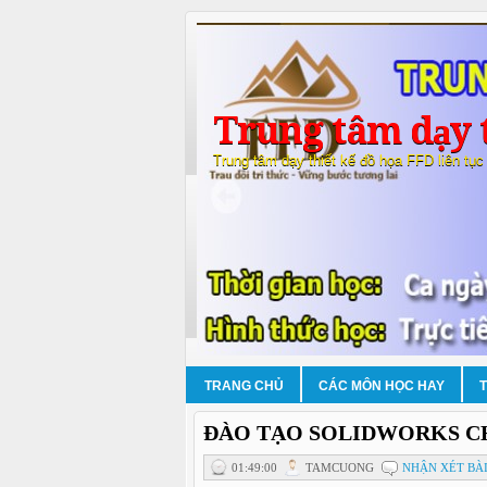
Trung tâm dạy t
Trung tâm dạy thiết kế đồ họa FFD liên tục
TRANG CHỦ
CÁC MÔN HỌC HAY
ĐÀO TẠO SOLIDWORKS CH
01:49:00
TAMCUONG
NHẬN XÉT BÀI