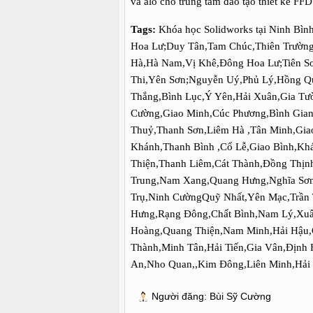
và alo cho trung tâm đào tạo thiết kế FFD
Tags:
Khóa học Solidworks tại Ninh Bìn
Hoa Lư;Duy Tân,Tam Chúc,Thiên Trườ
Hà,Hà Nam,Vị Khê,Đông Hoa Lư;Tiên S
Thi,Yên Sơn;Nguyễn Uý,Phủ Lý,Hồng Qu
Thắng,Bình Lục,Ý Yên,Hải Xuân,Gia Tư
Cường,Giao Minh,Cúc Phương,Bình Gia
Thuỷ,Thanh Sơn,Liêm Hà ,Tân Minh,Gi
Khánh,Thanh Bình ,Cổ Lễ,Giao Bình,Kh
Thiện,Thanh Liêm,Cát Thành,Đồng Thịn
Trung,Nam Xang,Quang Hưng,Nghĩa Sơn
Trụ,Ninh CườngQuỹ Nhất,Yên Mạc,Trần
Hưng,Rạng Đông,Chất Bình,Nam Lý,Xuâ
Hoàng,Quang Thiện,Nam Minh,Hải Hậu,
Thành,Minh Tân,Hải Tiến,Gia Vân,Định 
An,Nho Quan,,Kim Đông,Liên Minh,Hải
Người đăng:
Bùi Sỹ Cường