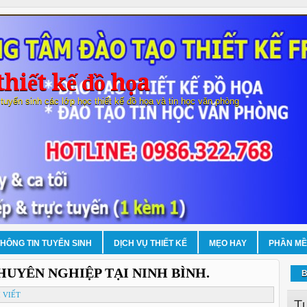
hiết kế đồ họa
 tuyển sinh các lớp học thiết kế đồ họa và tin học văn phòng
THÔNG TIN TUYỂN SINH
DỊCH VỤ THIẾT KẾ
MẸO HAY
PHẦN M
UYÊN NGHIỆP TẠI NINH BÌNH.
B
 VIẾT
T