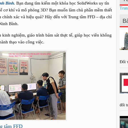
nh Bình.
Bạn đang tìm kiếm một khóa học SolidWorks uy tín
Trun
t kế cơ khí và mô phỏng 3D? Bạn muốn làm chủ phần mềm thiết
 chính xác và hiệu quả? Hãy đến với Trung tâm FFD – địa chỉ
Bà
Ninh Bình.
kinh nghiệm, giáo trình bám sát thực tế, giúp học viên không
hành thạo vào công việc.
Đối v
đối t
ung tâm FFD