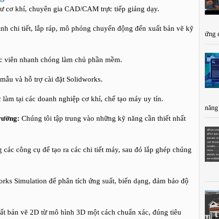
ư cơ khí, chuyên gia CAD/CAM trực tiếp giảng dạy.
nh chi tiết, lắp ráp, mô phỏng chuyển động đến xuất bản vẽ kỹ
ứng 
ọc viên nhanh chóng làm chủ phần mềm.
 mẫu và hỗ trợ cài đặt Solidworks.
c làm tại các doanh nghiệp cơ khí, chế tạo máy uy tín.
năng
rường:
Chúng tôi tập trung vào những kỹ năng cần thiết nhất
g các công cụ để tạo ra các chi tiết máy, sau đó lắp ghép chúng
rks Simulation để phân tích ứng suất, biến dạng, đảm bảo độ
ất bản vẽ 2D từ mô hình 3D một cách chuẩn xác, đúng tiêu