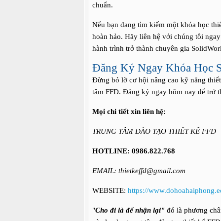
chuẩn.
Nếu bạn đang tìm kiếm một khóa học thiết
hoàn hảo. Hãy liên hệ với chúng tôi ngay
hành trình trở thành chuyên gia SolidWor
Đăng Ký Ngay Khóa Học So
Đừng bỏ lỡ cơ hội nâng cao kỹ năng thiết
tâm FFD. Đăng ký ngay hôm nay để trở th
Mọi chi tiết xin liên hệ:
TRUNG TÂM ĐÀO TẠO THIẾT KẾ FFD
HOTLINE: 0986.822.768
EMAIL: thietkeffd@gmail.com
WEBSITE:
https://www.dohoahaiphong.e
"
Cho đi là để nhận lại"
đó là phương châm