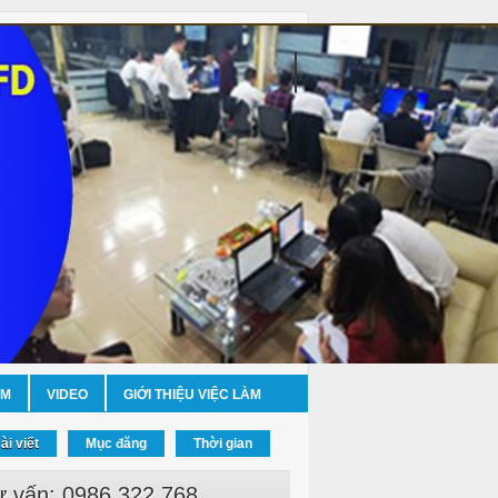
ỀM
VIDEO
GIỚI THIỆU VIỆC LÀM
ài viết
Mục đăng
Thời gian
ư vấn: 0986.322.768