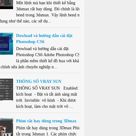
Một lệnh mà bạn khi thiết kế bằng
3dsmax rất hay dùng. Đó chính là lệnh
bend trong 3dsmax. Vậy lệnh bend này
dụng như thế nào, các sử dụ...
Dowload và hướng dẫn cài đặt
Photoshop CS6
Dowload và hướng dẫn cài đặt
Photoshop CS6 Adobe Photoshop CS6
là phần mềm thiết kế đồ họa với khả
 chỉnh sửa ảnh chuyên nghiệp n...
THÔNG SỐ VRAY SUN
THÔNG SỐ VRAY SUN Enabled:
kích hoạt - Bật và tắt ánh sáng mặt
trời. Invisible: vô hình - Khi được
kích hoạt, làm cho mặt trời vô ...
Phím tắt hay dùng trong 3Dmax
Phím tắt hay dùng trong 3Dmax Phím
tắt trong 3dsmax 1. Các phím chức