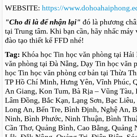
WEBSITE:
https://www.dohoahaiphong.e
"Cho đi là để nhận lại"
đó là phương châ
tại Trung tâm. Khi bạn cần, hãy nhấc máy 
đào tạo thiết kế FFD nhé!
Tag:
Khóa học Tin học văn phòng tại Hải
văn phòng tại Đà Nẵng, Dạy Tin học văn 
học Tin học văn phòng cơ bản tại Thừa T
TP Hồ Chí Minh, Hưng Yên, Vĩnh Phúc, Q
An Giang, Kon Tum, Bà Rịa – Vũng Tàu, 
Lâm Đồng, Bắc Kạn, Lạng Sơn, Bạc Liêu, 
Long An, Bến Tre, Bình Định, Nghệ An, 
Ninh, Bình Phước, Ninh Thuận, Bình Thu
Cần Thơ, Quảng Bình, Cao Bằng, Quảng 
Lắk, Đắk Nông, Quảng Trị, Điện Biên, Só