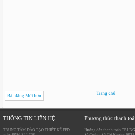
Trang chủ
Bài đăng Mới hơn
THÔNG TIN LIÊN HỆ
Phương thức thanh toá
TRUNG TÂM ĐÀO TẠO THIẾT KẾ FFD
Hướng dẫn thanh toán TRUNG
zalo: 0986.322.768
Sỹ Cường Số Tài Khoản: 0031