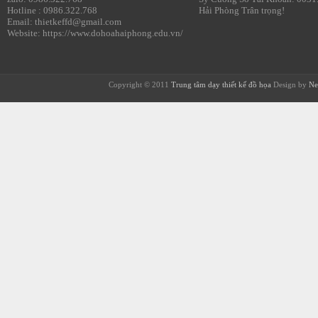
Hotline : 0986.322.768
Hải Phòng Trân trọng!
Email: thietkeffd@gmail.com
Website: https://www.dohoahaiphong.edu.vn/
Copyright © 2011
Trung tâm dạy thiết kế đồ họa
Design by
Ne