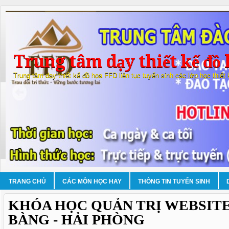
Trung tâm dạy thiết kế đồ 
Trung tâm dạy thiết kế đồ họa FFD liên tục tuyển sinh các lớp học thiết
TRANG CHỦ
CÁC MÔN HỌC HAY
THÔNG TIN TUYỂN SINH
KHÓA HỌC QUẢN TRỊ WEBSITE
BÀNG - HẢI PHÒNG