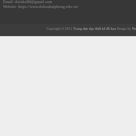
Email: thietkeffd@gmail.com
Website: https://www.dohoahaiphong.edu.vn/
Copyright © 2011
Trung tâm dạy thiết kế đồ họa
Design by
Ne