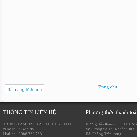
Trang chủ
Bài đăng Mới hơn
THÔNG TIN LIÊN HỆ
Phương thức thanh toá
TRUNG TÂM ĐÀO TẠO THIẾT KẾ FFD
Hướng dẫn thanh toán TRUNG
zalo: 0986.322.768
Sỹ Cường Số Tài Khoản: 0031
Hotline : 0986.322.768
Hải Phòng Trân trọng!