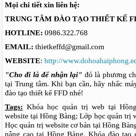
Mọi chi tiết xin liên hệ:
TRUNG TÂM ĐÀO TẠO THIẾT KẾ F
HOTLINE:
0986.322.768
EMAIL:
thietkeffd@gmail.com
WEBSITE
:
http://www.dohoahaiphong.e
"Cho đi là để nhận lại"
đó là phương ch
tại Trung tâm. Khi bạn cần, hãy nhấc má
đào tạo thiết kế FFD nhé!
Tags:
Khóa học quản trị web tại Hồng
website tại Hồng Bàng; Lớp học quản trị 
Học quản trị website cơ bản tại Hồng Bàng
nâng cao tại Hồng Bàng, Khóa đào tạo 