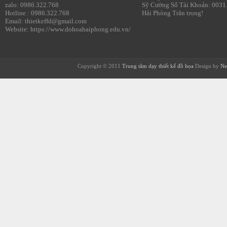
zalo: 0986.322.768
Sỹ Cường Số Tài Khoản: 0031
Hotline : 0986.322.768
Hải Phòng Trân trọng!
Email: thietkeffd@gmail.com
Website: https://www.dohoahaiphong.edu.vn/
Copyright © 2011
Trung tâm dạy thiết kế đồ họa
Design by
Ne