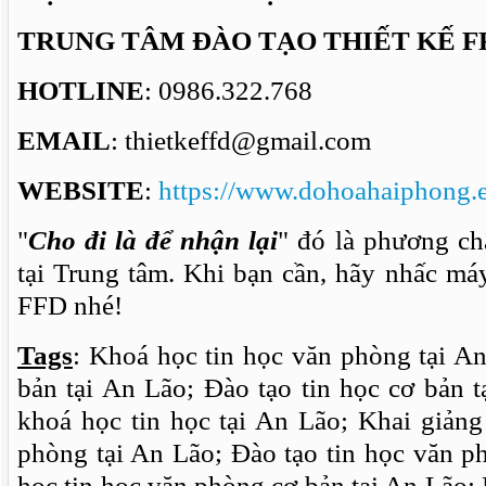
TRUNG TÂM ĐÀO TẠO THIẾT KẾ F
HOTLINE
: 0986.322.768
EMAIL
: thietkeffd@gmail.com
WEBSITE
:
https://www.dohoahaiphong.
"
Cho đi là để nhận lại
" đó là phương ch
tại Trung tâm. Khi bạn cần, hãy nhấc má
FFD nhé!
Tags
: Khoá học tin học văn phòng tại A
bản tại An Lão; Đào tạo tin học cơ bản 
khoá học tin học tại An Lão; Khai giảng
phòng tại An Lão; Đào tạo tin học văn p
học tin học văn phòng cơ bản tại An Lão;