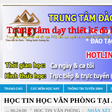
Trung tâm dạy thiết kế đồ 
Trung tâm dạy thiết kế đồ họa FFD liên tục tuyển sinh các lớp học thiết
TRANG CHỦ
CÁC MÔN HỌC HAY
THÔNG TIN TUYỂN SINH
HỌC TIN HỌC VĂN PHÒNG TẠI
06:24:00
HOC TIN VĂN PHÒNG
NHẬN XÉT 