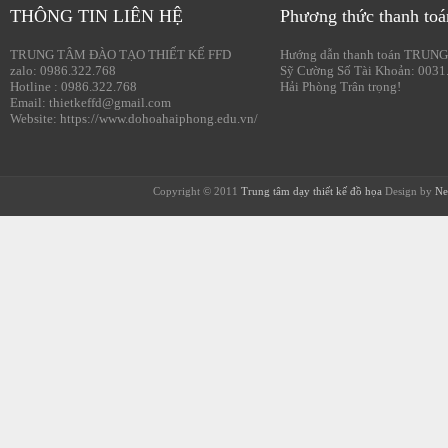
THÔNG TIN LIÊN HỆ
Phương thức thanh toá
TRUNG TÂM ĐÀO TẠO THIẾT KẾ FFD
Hướng dẫn thanh toán TRUNG
zalo: 0986.322.768
Sỹ Cường Số Tài Khoản: 0031
Hotline : 0986.322.768
Hải Phòng Trân trọng!
Email: thietkeffd@gmail.com
Website: https://www.dohoahaiphong.edu.vn/
Copyright © 2011
Trung tâm dạy thiết kế đồ họa
Design by
Ne