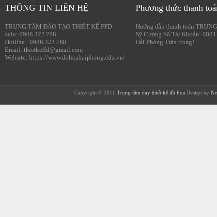
THÔNG TIN LIÊN HỆ
Phương thức thanh toá
TRUNG TÂM ĐÀO TẠO THIẾT KẾ FFD
Hướng dẫn thanh toán TRUNG
zalo: 0986.322.768
Sỹ Cường Số Tài Khoản: 0031
Hotline : 0986.322.768
Hải Phòng Trân trọng!
Email: thietkeffd@gmail.com
Website: https://www.dohoahaiphong.edu.vn/
Copyright © 2011
Trung tâm dạy thiết kế đồ họa
Design by
Ne