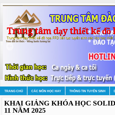
Trung tâm dạy thiết kế đồ 
Trung tâm dạy thiết kế đồ họa FFD liên tục tuyển sinh các lớp học thiết
TRANG CHỦ
CÁC MÔN HỌC HAY
THÔNG TIN TUYỂN SINH
KHAI GIẢNG KHÓA HỌC SOL
11 NĂM 2025