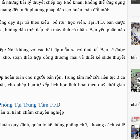
ỉ là những bài lý thuyết chép tay khô khan, không thể ứng dụng
sẽ mang đến một phương pháp đào tạo hoàn toàn đổi mới:
g dạy đại trà theo kiểu "bỏ rơi" học viên. Tại FFD, bạn được
ệc, hướng dẫn trực tiếp trên máy tính cá nhân. Bạn yếu phần nào
iệp: Nói không với các bài tập mẫu xa rời thực tế. Bạn sẽ được
ý kho, soạn thảo hợp đồng thương mại và thiết kế slide thuyết
biển
ợp hoàn toàn cho người bận rộn. Trung tâm mở cửa liên tục 3 ca
t, cho phép bạn tự xếp lịch học linh hoạt theo quỹ thời gian
Phòng Tại Trung Tâm FFD
nhà 
ản trị hành chính chuyên nghiệp
huẩn quy định, quản lý hệ thống phông chữ, khoảng cách và lề