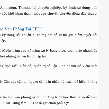
nimation, Transitions) chuyên nghiệp, kỹ thuật sử dụng tính
áo cáo khô khan thành một câu chuyện chuyển động đầy thuyết
ọc Văn Phòng Tại FFD?
 kỹ năng số, chuẩn bị chứng chỉ để tự tin ghi điểm tuyệt đối
iệc.
: Muốn nâng cấp kỹ năng xử lý bảng biểu, soạn thảo nhanh để
ỏi những tác vụ lặp đi lặp lại.
g đọc hiểu biểu đồ, quản trị số liệu kinh doanh để kiểm soát
: Cần tiếp cận tin học từ căn bản nhất một cách dễ hiểu, không
 tin học văn phòng uy tín, chương trình học thực tế và dễ hiểu
026 tại Trung tâm FFD sẽ là lựa chọn phù hợp.