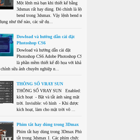
Một lệnh mà bạn khi thiết kế bằng
3dsmax rất hay dùng. Đó chính là lệnh
bend trong 3dsmax. Vậy lệnh bend này
dụng như thế nào, các sử dụ...
Dowload và hướng dẫn cài đặt
Photoshop CS6
Dowload và hướng dẫn cài đặt
Photoshop CS6 Adobe Photoshop CS6
là phần mềm thiết kế đồ họa với khả
 chỉnh sửa ảnh chuyên nghiệp n...
THÔNG SỐ VRAY SUN
THÔNG SỐ VRAY SUN Enabled:
kích hoạt - Bật và tắt ánh sáng mặt
trời. Invisible: vô hình - Khi được
kích hoạt, làm cho mặt trời vô ...
Phím tắt hay dùng trong 3Dmax
Phím tắt hay dùng trong 3Dmax Phím
tắt trong 3dsmax 1. Các phím chức