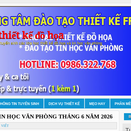
hiết kế đồ họa
 tuyển sinh các lớp học thiết kế đồ họa và tin học văn phòng
THÔNG TIN TUYỂN SINH
DỊCH VỤ THIẾT KẾ
MẸO HAY
PHẦN M
IN HỌC VĂN PHÒNG THÁNG 6 NĂM 2026
B
 VIẾT
T