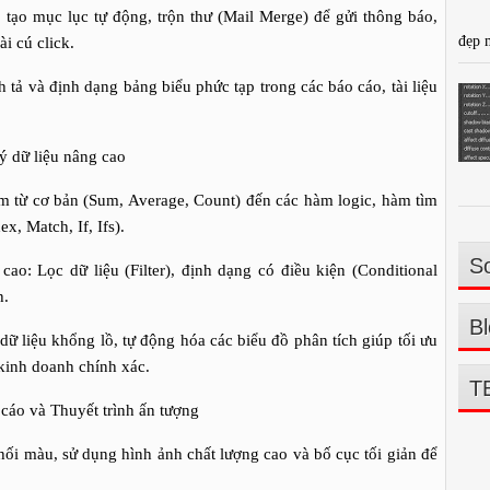
tạo mục lục tự động, trộn thư (Mail Merge) để gửi thông báo,
đẹp 
i cú click.
nh tả và định dạng bảng biểu phức tạp trong các báo cáo, tài liệu
ý dữ liệu nâng cao
m từ cơ bản (Sum, Average, Count) đến các hàm logic, hàm tìm
, Match, If, Ifs).
So
cao: Lọc dữ liệu (Filter), định dạng có điều kiện (Conditional
h.
Bl
dữ liệu khổng lồ, tự động hóa các biểu đồ phân tích giúp tối ưu
 kinh doanh chính xác.
T
 cáo và Thuyết trình ấn tượng
phối màu, sử dụng hình ảnh chất lượng cao và bố cục tối giản để