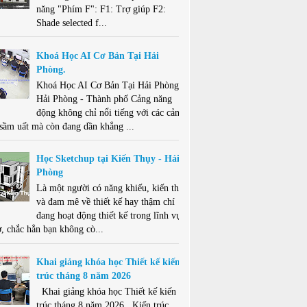
năng "Phím F": F1: Trợ giúp F2:
Shade selected f...
Khoá Học AI Cơ Bản Tại Hải
Phòng.
Khoá Học AI Cơ Bản Tại Hải Phòng .
Hải Phòng - Thành phố Cảng năng
động không chỉ nổi tiếng với các cảng
 sầm uất mà còn đang dần khẳng ...
Học Sketchup tại Kiến Thụy - Hải
Phòng
Là một người có năng khiếu, kiến thức
và đam mê về thiết kế hay thậm chí
đang hoạt động thiết kế trong lĩnh vực
ở, chắc hẳn bạn không cò...
Khai giảng khóa học Thiết kế kiến
trúc tháng 8 năm 2026
Khai giảng khóa học Thiết kế kiến
trúc tháng 8 năm 2026 . Kiến trúc