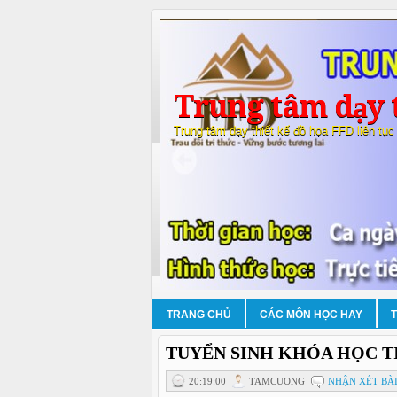
Trung tâm dạy t
Trung tâm dạy thiết kế đồ họa FFD liên tục
TRANG CHỦ
CÁC MÔN HỌC HAY
TUYỂN SINH KHÓA HỌC T
20:19:00
TAMCUONG
NHẬN XÉT BÀI