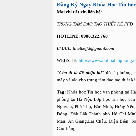
Đăng Ký Ngay Khóa Học Tin học
Mọi chi tiết xin liên hệ:
TRUNG TÂM ĐÀO TẠO THIẾT KẾ FFD
HOTLINE:
0986.322.768
EMAIL: thietkeffd@gmail.com
WEBSITE:
https://www.dohoahaiphong.e
"Cho đi là để nhận lại"
đó là phương c
máy và alo cho trung tâm đào tạo thiết k
Tag:
Khóa học Tin học văn phòng tại Hả
phòng tại Hà Nội, Lớp học Tin học văn
Nguyên, Phú Thọ, Bắc Ninh, Hưng Yên,
Đồng, Đắk Lắk,Thành phố Hồ Chí Minh
Mau, An Giang,Lai Châu, Điện Biên, S
Cao Bằng