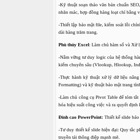
-Kỹ thuật soạn thảo văn bản chuẩn SEO, 
nhãn mác, hợp đồng hàng loạt chỉ bằng và
-Thiết lập bảo mật file, kiểm soát lỗi chí
dài hàng trăm trang.
Phù thủy Excel
: Làm chủ hàm số và Xử l
-Nắm vững tư duy logic của hệ thống hà
kiếm chuyên sâu (Vlookup, Hlookup, Index
-Thực hành kỹ thuật xử lý dữ liệu nâng 
Formatting) và kỹ thuật bảo mật trang tín
-Làm chủ công cụ Pivot Table để tóm tắt 
hóa hiệu suất công việc và ra quyết định
Đỉnh cao PowerPoint:
Thiết kế slide báo
-Tư duy thiết kế slide hiện đại: Quy tắc 
truyền tải thông điệp mạnh mẽ.