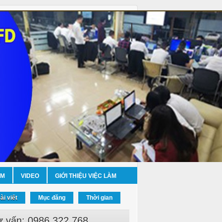
ỀM
VIDEO
GIỚI THIỆU VIỆC LÀM
ài viết
Mục đăng
Thời gian
ư vấn: 0986.322.768