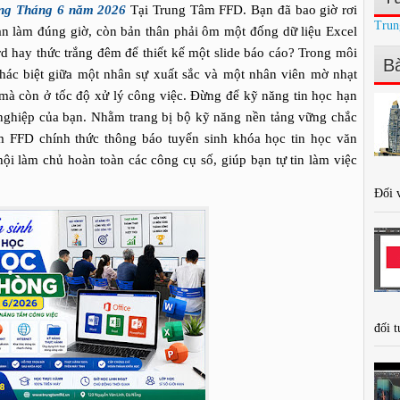
ng Tháng 6 năm 2026
Tại Trung Tâm FFD. Bạn đã bao giờ rơi
Trun
an làm đúng giờ, còn bản thân phải ôm một đống dữ liệu Excel
rd hay thức trắng đêm để thiết kế một slide báo cáo? Trong môi
Bà
hác biệt giữa một nhân sự xuất sắc và một nhân viên mờ nhạt
à còn ở tốc độ xử lý công việc. Đừng để kỹ năng tin học hạn
 nghiệp của bạn. Nhằm trang bị bộ kỹ năng nền tảng vững chắc
m FFD chính thức thông báo tuyển sinh khóa học tin học văn
i làm chủ hoàn toàn các công cụ số, giúp bạn tự tin làm việc
Đối v
đối t