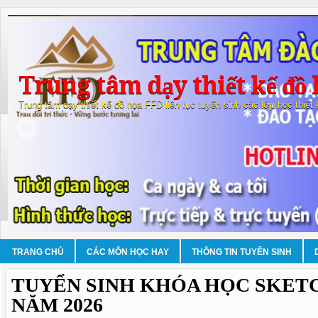
Trung tâm dạy thiết kế đồ 
Trung tâm dạy thiết kế đồ họa FFD liên tục tuyển sinh các lớp học thiết
TRANG CHỦ
CÁC MÔN HỌC HAY
THÔNG TIN TUYỂN SINH
TUYỂN SINH KHÓA HỌC SKET
NĂM 2026