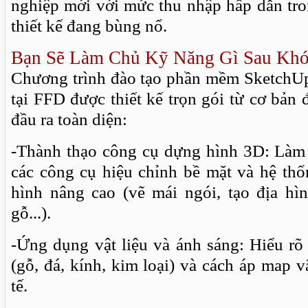
nghiệp mới với mức thu nhập hấp dẫn tr
thiết kế đang bùng nổ.
Bạn Sẽ Làm Chủ Kỹ Năng Gì Sau Kh
Chương trình đào tạo phần mềm SketchU
tại FFD được thiết kế trọn gói từ cơ bản
đầu ra toàn diện:
-Thành thạo công cụ dựng hình 3D: Làm c
các công cụ hiệu chỉnh bề mặt và hệ thố
hình nâng cao (vẽ mái ngói, tạo địa hì
gỗ...).
-Ứng dụng vật liệu và ánh sáng: Hiểu rõ 
(gỗ, đá, kính, kim loại) và cách áp map vậ
tế.