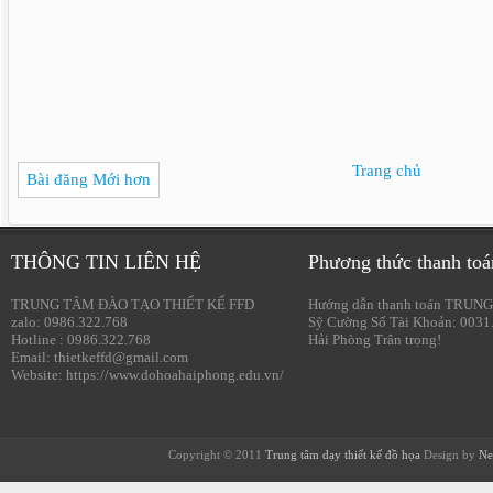
Trang chủ
Bài đăng Mới hơn
THÔNG TIN LIÊN HỆ
Phương thức thanh toá
TRUNG TÂM ĐÀO TẠO THIẾT KẾ FFD
Hướng dẫn thanh toán TRUNG
zalo: 0986.322.768
Sỹ Cường Số Tài Khoản: 0031
Hotline : 0986.322.768
Hải Phòng Trân trọng!
Email: thietkeffd@gmail.com
Website: https://www.dohoahaiphong.edu.vn/
Copyright © 2011
Trung tâm dạy thiết kế đồ họa
Design by
Ne