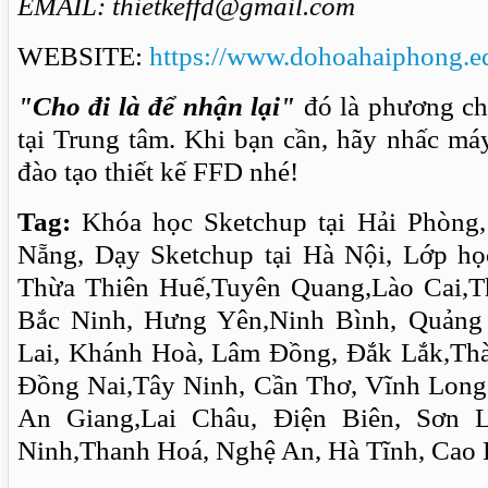
EMAIL: thietkeffd@gmail.com
WEBSITE:
https://www.dohoahaiphong.e
"Cho đi là để nhận lại"
đó là phương ch
tại Trung tâm. Khi bạn cần, hãy nhấc má
đào tạo thiết kế FFD nhé!
Tag:
Khóa học Sketchup tại Hải Phòng,
Nẵng, Dạy Sketchup tại Hà Nội, Lớp họ
Thừa Thiên Huế,Tuyên Quang,Lào Cai,T
Bắc Ninh, Hưng Yên,Ninh Bình, Quảng 
Lai, Khánh Hoà, Lâm Đồng, Đắk Lắk,Th
Đồng Nai,Tây Ninh, Cần Thơ, Vĩnh Long
An Giang,Lai Châu, Điện Biên, Sơn 
Ninh,Thanh Hoá, Nghệ An, Hà Tĩnh, Cao