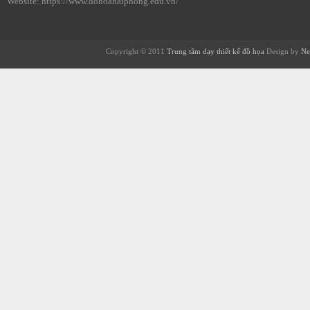
Website: https://www.dohoahaiphong.edu.vn/
Copyright © 2011
Trung tâm dạy thiết kế đồ họa
Design by
Ne