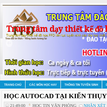
Trung tâm dạy thiết kế đồ 
Trung tâm dạy thiết kế đồ họa FFD liên tục tuyển sinh các lớp học thiết
TRANG CHỦ
CÁC MÔN HỌC HAY
THÔNG TIN TUYỂN SINH
HỌC AUTOCAD TẠI KIẾN THỤY
21:49:00
HOC TIN VĂN PHÒNG
NHẬN XÉT 