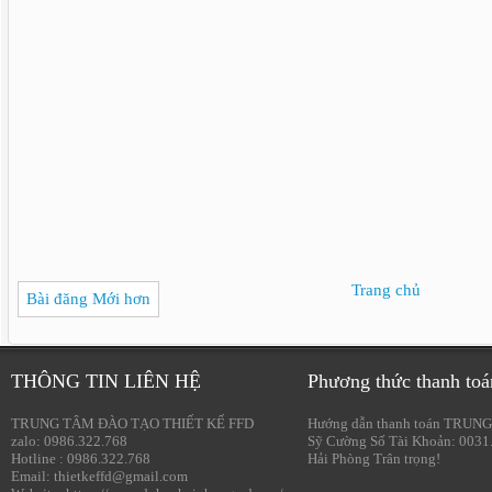
Trang chủ
Bài đăng Mới hơn
THÔNG TIN LIÊN HỆ
Phương thức thanh toá
TRUNG TÂM ĐÀO TẠO THIẾT KẾ FFD
Hướng dẫn thanh toán TRUNG
zalo: 0986.322.768
Sỹ Cường Số Tài Khoản: 0031
Hotline : 0986.322.768
Hải Phòng Trân trọng!
Email: thietkeffd@gmail.com