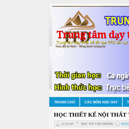
Trung tâm dạy t
Trung tâm dạy thiết kế đồ họa FFD liên tục
TRANG CHỦ
CÁC MÔN HỌC HAY
HỌC THIẾT KẾ NỘI THẤT 
22:32:00
HOC TIN VĂN PHÒNG
NHẬN