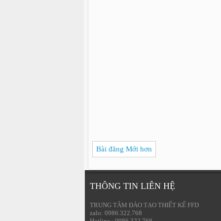
Bài đăng Mới hơn
THÔNG TIN LIÊN HỆ
TRUNG TÂM ĐÀO TẠO THIẾT KẾ FFD
zalo: 0986.322.768
Hotline : 0986.322.768