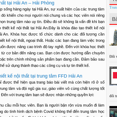
thất tại Hải An – Hải Phòng
Trun
ịp sống hàng ngày tại Hải An, sự xuất hiện của các trung tâm
iều đó khiến cho mọi người nói chung và các học viên nói riêng
Bà
ọn trung tâm nào uy tín. Điều đó sẽ không là vấn đề khi bạn
hiết kế nội thất tại Hải An.Đây là khóa đào tạo thiết kế nội
i Hải An. Khóa học được tổ chức dành cho các đối tượng cần
ết kế nội thất, ngoại thất. Hoặc các bạn đang làm việc trong
ốn được nâng cao trình độ tay nghề. Đến với khóa học thiết
ạo từ cơ bản đến nâng cao. Bạn còn được hướng dẫn chuyên
Đối v
hoặc trên chính những sản phẩm bạn đang cần. Đảm bảo sau
hể sử dụng thành thạo các công cụ và tự tin thiết kế.
iết kế nội thất tại trung tâm FFD Hải An
 được thể hiện qua trang báo bài viết mà còn hiện rõ ở số
rung tâm và đội ngũ gia sư, giáo viên vô cùng chất lượng tốt
. Đến với trung tâm bạn sẽ được nhận những quyền lợi:
đối t
hu cầu mỗi học viên. Bạn là người bận rộn vừa muốn đi làm
do tình hình dịch bệnh Covid không thể đến trung tâm học