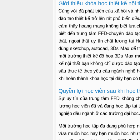
Giới thiệu khóa học thiết kế nội 
Cùng với đà phát triển của xã hội và nh
đào tạo thiết kế trở lên rất phổ biến đ
cảm thấy hoang mang không biết lựa ch
biết đến trung tâm FFD-chuyên đào tạo t
thất, ngoại thất uy tín chất lượng tạ
dùng sketchup, autocad, 3Ds Max để thi
môi trường thiết kế đồ họa 3Ds Max mu
kế nội thất bạn không chỉ được đào t
sâu thực tế theo yêu cầu ngành nghề 
khi hoàn thành khóa học tại đây bạn có t
Quyền lợi học viên sau khi học th
Sự uy tín của trung tâm FFD không chỉ
lượng học viên đã và đang học tập tại t
nghiệp đầu ngành ở các trường đại học
Môi trường học tập đa dạng phù hợp n
vừa muốn học hay bạn muốn học nhưng 