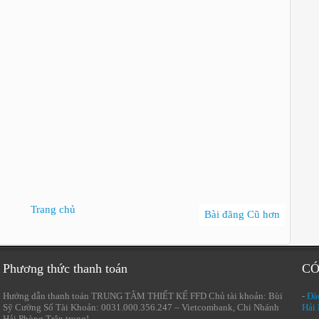
Trang chủ
Bài đăng Cũ hơn
Phương thức thanh toán
CÓ
Hướng dẫn thanh toán TRUNG TÂM THIẾT KẾ FFD Chủ tài khoản: Bùi
-
Đào
Sỹ Cường Số Tài Khoản: 0031.000.356.247 – Vietcombank, Chi Nhánh
Hải
Hải Phòng Trân trọng!