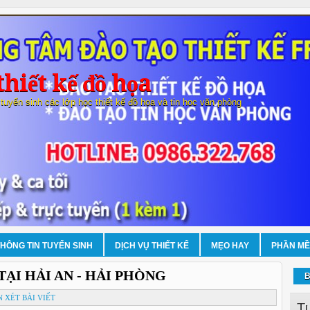
hiết kế đồ họa
 tuyển sinh các lớp học thiết kế đồ họa và tin học văn phòng
THÔNG TIN TUYỂN SINH
DỊCH VỤ THIẾT KẾ
MẸO HAY
PHẦN M
TẠI HẢI AN - HẢI PHÒNG
B
 XÉT BÀI VIẾT
T