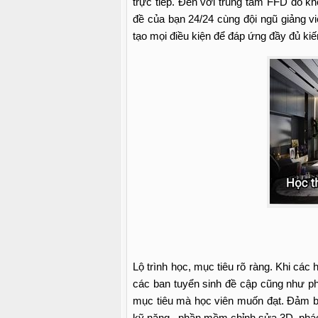
trực tiếp. Đến với trung tâm FFD đó kh
đề của bạn 24/24 cùng đội ngũ giảng vi
tạo mọi điều kiện để đáp ứng đầy đủ kiế
Lộ trình học, mục tiêu rõ ràng. Khi các
các ban tuyển sinh đề cập cũng như ph
mục tiêu mà học viên muốn đạt. Đảm bả
kỹ năng , phần mềm chỉnh sửa 3D, phác 