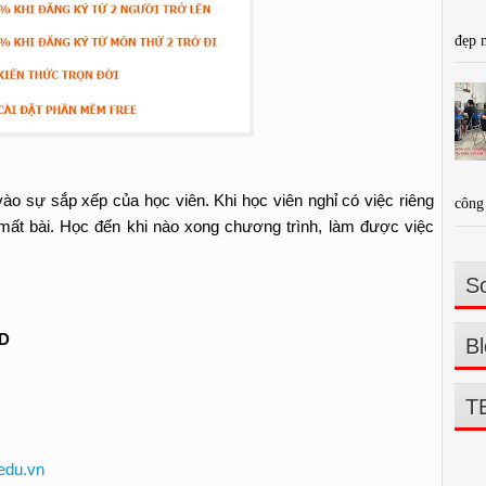
đẹp 
vào sự sắp xếp của học viên. Khi học viên nghỉ có việc riêng
công 
 mất bài. Học đến khi nào xong chương trình, làm được việc
So
D
Bl
T
edu.vn