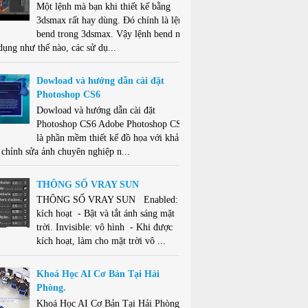
Một lệnh mà bạn khi thiết kế bằng
3dsmax rất hay dùng. Đó chính là lệnh
bend trong 3dsmax. Vậy lệnh bend này
dụng như thế nào, các sử dụ...
Dowload và hướng dẫn cài đặt
Photoshop CS6
Dowload và hướng dẫn cài đặt
Photoshop CS6 Adobe Photoshop CS6
là phần mềm thiết kế đồ họa với khả
 chỉnh sửa ảnh chuyên nghiệp n...
THÔNG SỐ VRAY SUN
THÔNG SỐ VRAY SUN Enabled:
kích hoạt - Bật và tắt ánh sáng mặt
trời. Invisible: vô hình - Khi được
kích hoạt, làm cho mặt trời vô ...
Khoá Học AI Cơ Bản Tại Hải
Phòng.
Khoá Học AI Cơ Bản Tại Hải Phòng .