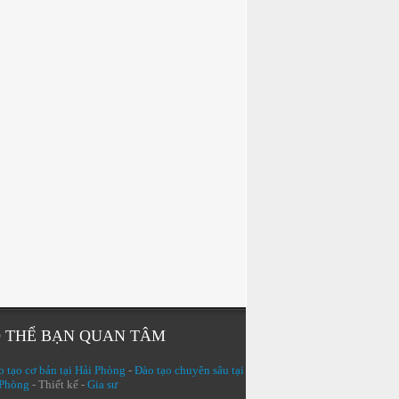
 THỂ BẠN QUAN TÂM
 tạo cơ bản tại Hải Phòng
-
Đào tạo chuyên sâu tại
 Phòng
- Thiết kế -
Gia sư