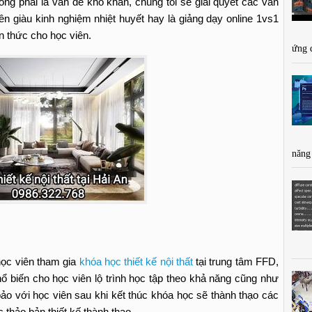
ông phải là vấn đề khó khăn, chúng tôi sẽ giải quyết các vấn
ên giàu kinh nghiệm nhiệt huyết hay là giảng dạy online 1vs1
n thức cho học viên.
ứng 
năng
 học viên tham gia
khóa học thiết kế nội thất
tại trung tâm FFD,
ổ biến cho học viên lộ trình học tập theo khả năng cũng như
o với học viên sau khi kết thúc khóa học sẽ thành thạo các
thảo bản thiết kế thành thạo.