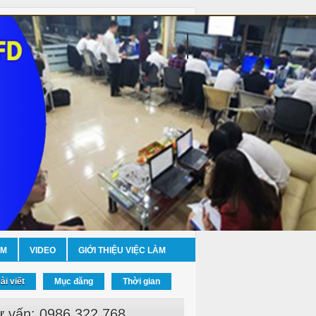
ỀM
VIDEO
GIỚI THIỆU VIỆC LÀM
ài viết
Mục đăng
Thời gian
ư vấn: 0986.322.768