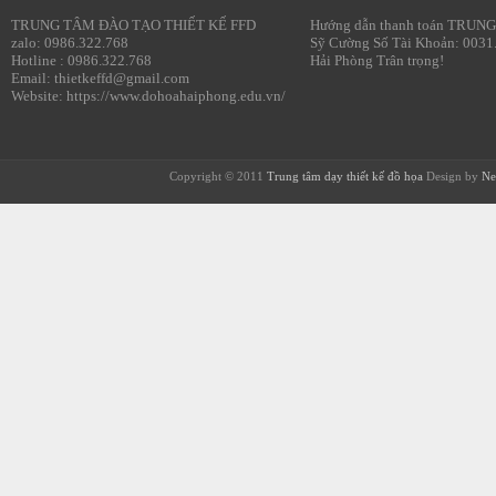
TRUNG TÂM ĐÀO TẠO THIẾT KẾ FFD
Hướng dẫn thanh toán TRUNG
zalo: 0986.322.768
Sỹ Cường Số Tài Khoản: 0031
Hotline : 0986.322.768
Hải Phòng Trân trọng!
Email: thietkeffd@gmail.com
Website: https://www.dohoahaiphong.edu.vn/
Copyright © 2011
Trung tâm dạy thiết kế đồ họa
Design by
Ne