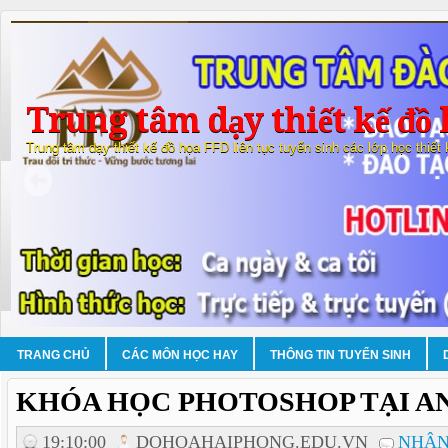
Trung tâm dạy thiết kế đồ 
Trung tâm dạy thiết kế đồ họa FFD liên tục tuyển sinh các lớp học thiết
TRANG CHỦ
CÁC MÔN HỌC HAY
THÔNG TIN TUYỂN SINH
KHÓA HỌC PHOTOSHOP TẠI A
19:10:00
DOHOAHAIPHONG.EDU.VN
NHẬN