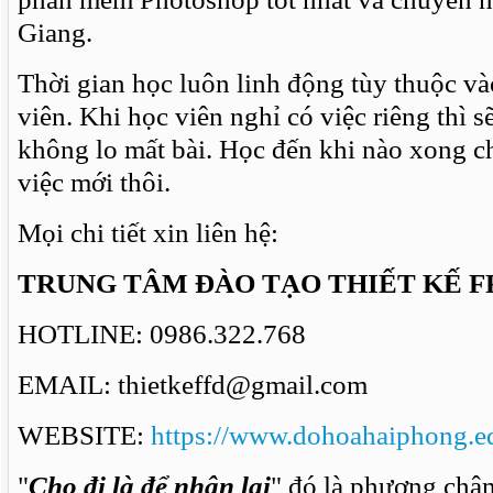
Giang.
Thời gian học luôn linh động tùy thuộc và
viên. Khi học viên nghỉ có việc riêng thì s
không lo mất bài. Học đến khi nào xong c
việc mới thôi.
Mọi chi tiết xin liên hệ:
TRUNG TÂM ĐÀO TẠO THIẾT KẾ F
HOTLINE: 0986.322.768
EMAIL: thietkeffd@gmail.com
WEBSITE:
https://www.dohoahaiphong.e
"
Cho đi là để nhận lại
" đó là phương châm