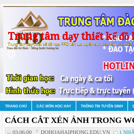
Trung tâm dạy thiết kế đồ 
Trung tâm dạy thiết kế đồ họa FFD liên tục tuyển sinh các lớp học thiết
TRANG CHỦ
CÁC MÔN HỌC HAY
THÔNG TIN TUYỂN SINH
CÁCH CẮT XÉN ẢNH TRONG 
03:06:00
DOHOAHAIPHONG.EDU.VN
1 NH