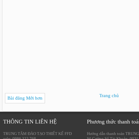
Trang chủ
Bài đăng Mới hơn
THÔNG TIN LIÊN HỆ
Phương thức thanh toá
TRUNG TÂM ĐÀO TẠO THIẾT KẾ FFD
Hướng dẫn thanh toán TRUNG
zalo: 0986.322.768
Sỹ Cường Số Tài Khoản: 0031