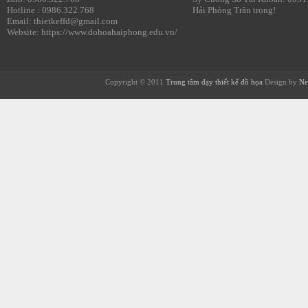
Hotline : 0986.322.768
Hải Phòng Trân trọng!
Email: thietkeffd@gmail.com
Website: https://www.dohoahaiphong.edu.vn/
Copyright © 2011
Trung tâm dạy thiết kế đồ họa
Design by
Ne