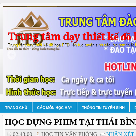
Trung tâm dạy thiết kế đồ 
Trung tâm dạy thiết kế đồ họa FFD liên tục tuyển sinh các lớp học thiết
TRANG CHỦ
CÁC MÔN HỌC HAY
THÔNG TIN TUYỂN SINH
HỌC DỰNG PHIM TẠI THÁI BÌ
02:43:00
HOC TIN VĂN PHÒNG
NHẬN XÉT 