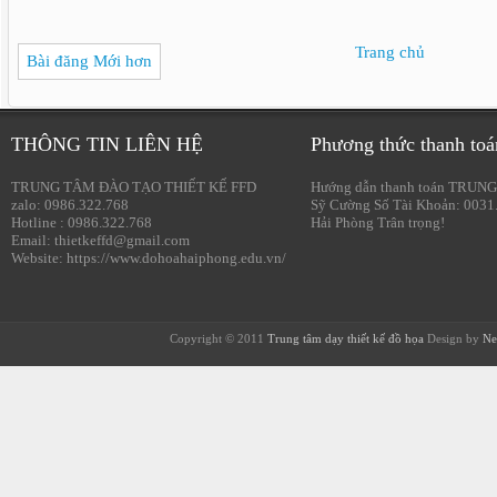
Trang chủ
Bài đăng Mới hơn
THÔNG TIN LIÊN HỆ
Phương thức thanh toá
TRUNG TÂM ĐÀO TẠO THIẾT KẾ FFD
Hướng dẫn thanh toán TRUNG
zalo: 0986.322.768
Sỹ Cường Số Tài Khoản: 0031
Hotline : 0986.322.768
Hải Phòng Trân trọng!
Email: thietkeffd@gmail.com
Website: https://www.dohoahaiphong.edu.vn/
Copyright © 2011
Trung tâm dạy thiết kế đồ họa
Design by
Ne