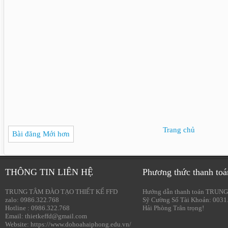
Trang chủ
Bài đăng Mới hơn
THÔNG TIN LIÊN HỆ
Phương thức thanh toá
TRUNG TÂM ĐÀO TẠO THIẾT KẾ FFD
Hướng dẫn thanh toán TRUNG
zalo: 0986.322.768
Sỹ Cường Số Tài Khoản: 0031
Hotline : 0986.322.768
Hải Phòng Trân trọng!
Email: thietkeffd@gmail.com
Website: https://www.dohoahaiphong.edu.vn/