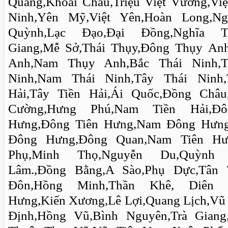
Quang,Khoái Châu,Triệu Việt Vương,Việ
Ninh,Yên Mỹ,Việt Yên,Hoàn Long,N
Quỳnh,Lạc Đạo,Đại Đồng,Nghĩa T
Giang,Mễ Sở,Thái Thụy,Đông Thụy A
Anh,Nam Thụy Anh,Bắc Thái Ninh,T
Ninh,Nam Thái Ninh,Tây Thái Ninh,
Hải,Tây Tiền Hải,Ái Quốc,Đồng Châ
Cường,Hưng Phú,Nam Tiền Hải,Đô
Hưng,Đông Tiên Hưng,Nam Đông Hưng
Đông Hưng,Đông Quan,Nam Tiên Hưn
Phụ,Minh Thọ,Nguyễn Du,Quỳnh
Lâm.,Đồng Bằng,A Sào,Phụ Dực,Tân 
Đôn,Hồng Minh,Thần Khê, Diên H
Hưng,Kiến Xương,Lê Lợi,Quang Lịch,Vũ
Định,Hồng Vũ,Bình Nguyên,Trà Giang