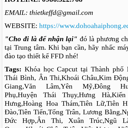
EMAIL: thietkeffd@gmail.com
WEBSITE:
https://www.dohoahaiphong.e
"Cho đi là để nhận lại"
đó là phương ch
tại Trung tâm. Khi bạn cần, hãy nhấc má
đào tạo thiết kế FFD nhé!
Tags:
Khóa học Capcut tại Thành phố 
Thái Bình, Ân Thi,Khoái Châu,Kim Độn
Giang,Văn Lâm,Yên Mỹ,Đông Hưn
Phụ,Huyện Thái Thụy,Hưng Hà,Kiến
Hưng,Hoàng Hoa Thám,Tiên Lữ,Tiên 
Đào,Tiên Tiến,Tống Trân, Lương Bằng,N
Đức Hợp,Ân Thi, Xuân Trúc,Ngũ Lã