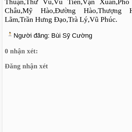
Thuận,Thư Vũ,Vũ Tiên,Vạn Xuân,Phố
Châu,Mỹ Hào,Đường Hào,Thượng Hồ
Lãm,Trần Hưng Đạo,Trà Lý,Vũ Phúc.
Người đăng:
Bùi Sỹ Cường
0 nhận xét:
Đăng nhận xét