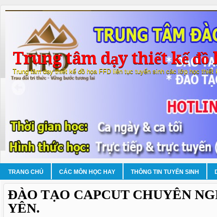
Trung tâm dạy thiết kế đồ 
Trung tâm dạy thiết kế đồ họa FFD liên tục tuyển sinh các lớp học thiết
TRANG CHỦ
CÁC MÔN HỌC HAY
THÔNG TIN TUYỂN SINH
ĐÀO TẠO CAPCUT CHUYÊN NG
YÊN.