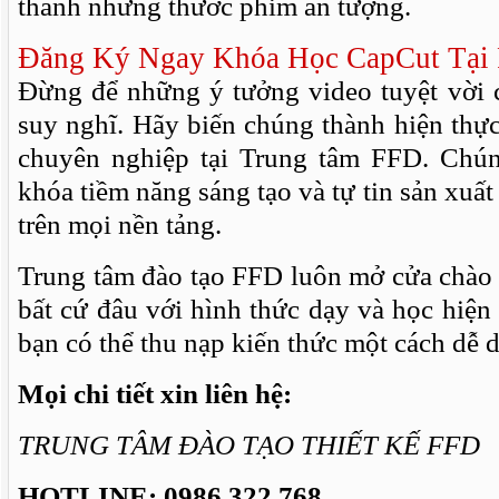
thành những thước phim ấn tượng.
Đăng Ký Ngay Khóa Học CapCut Tại
Đừng để những ý tưởng video tuyệt vời c
suy nghĩ. Hãy biến chúng thành hiện thự
chuyên nghiệp tại Trung tâm FFD. Chún
khóa tiềm năng sáng tạo và tự tin sản xuấ
trên mọi nền tảng.
Trung tâm đào tạo FFD luôn mở cửa chào 
bất cứ đâu với hình thức dạy và học hiện 
bạn có thể thu nạp kiến thức một cách dễ 
Mọi chi tiết xin liên hệ:
TRUNG TÂM ĐÀO TẠO THIẾT KẾ FFD
HOTLINE: 0986.322.768