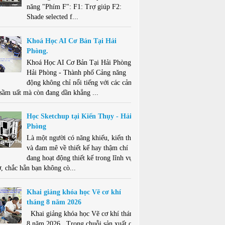
năng "Phím F": F1: Trợ giúp F2:
Shade selected f...
Khoá Học AI Cơ Bản Tại Hải
Phòng.
Khoá Học AI Cơ Bản Tại Hải Phòng .
Hải Phòng - Thành phố Cảng năng
động không chỉ nổi tiếng với các cảng
 sầm uất mà còn đang dần khẳng ...
Học Sketchup tại Kiến Thụy - Hải
Phòng
Là một người có năng khiếu, kiến thức
và đam mê về thiết kế hay thậm chí
đang hoạt động thiết kế trong lĩnh vực
ở, chắc hẳn bạn không cò...
Khai giảng khóa học Vẽ cơ khí
tháng 8 năm 2026
Khai giảng khóa học Vẽ cơ khí tháng
8 năm 2026 . Trong chuỗi sản xuất cơ