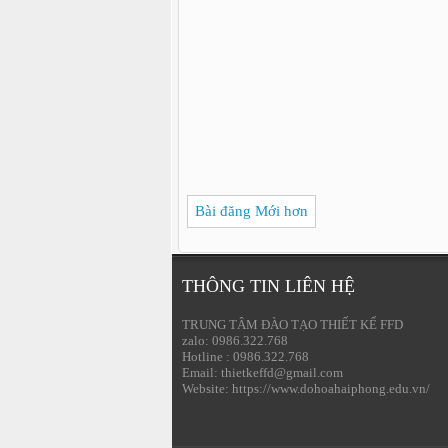
Bài đăng Mới hơn
THÔNG TIN LIÊN HỆ
TRUNG TÂM ĐÀO TẠO THIẾT KẾ FFD
zalo: 0986.322.768
Hotline : 0986.322.768
Email: thietkeffd@gmail.com
Website: https://www.dohoahaiphong.edu.vn/