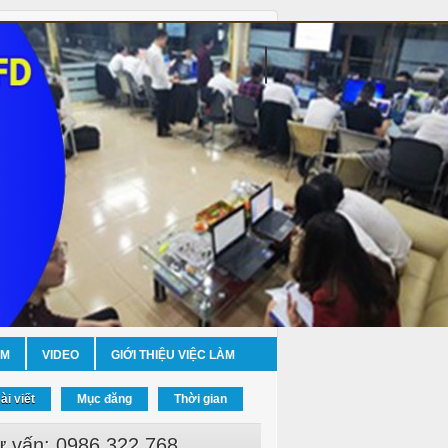
ỀM
VIDEO
GIỚI THIỆU VIỆC LÀM
ài viết
Mục đăng
Thời gian
ư vấn: 0986.322.768