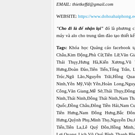
EMAIL: thietkeffd@gmail.com
WEBSITE:
https://www.dohoahaiphong.e
"Cho đi là để nhận lại"
đó là phương c
máy và alo cho trung tâm đào tạo thiết k
Tags:
Khóa học Quảng cáo facebook tạ
Châu,Kim Động,Phù Cừ,Tiên Lữ,Văn G
Thái Thụy,Hưng Hà,Kiến Xương,Vũ 
Hưng,Đoàn Đào,Tiên Tiến,Tống Trân,
Trúc,Ngũ Lão,Nguyễn Trãi,Hồng Quan
Ninh,Yên Mỹ,Việt Yên,Hoàn Long,Nguy
Công,Văn Giang,Mễ Sở,Thái Thụy,Đôn
Ninh,Thái Ninh,Đông Thái Ninh,Nam Thá
Quốc,Đồng Châu,Đông Tiền Hải,Nam Cư
Tiên Hưng,Nam Đông Hưng,Bắc Đôn
Hưng,Quỳnh Phụ,Minh Thọ,Nguyễn Du,
Tiến,Tiên La,Lê Quý Đôn,Hồng Minh
Lợi,Quang Lịch,Vũ Quý,Bình Thanh,Bì