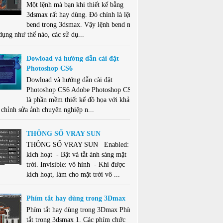
Một lệnh mà bạn khi thiết kế bằng
3dsmax rất hay dùng. Đó chính là lệnh
bend trong 3dsmax. Vậy lệnh bend này
dụng như thế nào, các sử dụ...
Dowload và hướng dẫn cài đặt
Photoshop CS6
Dowload và hướng dẫn cài đặt
Photoshop CS6 Adobe Photoshop CS6
là phần mềm thiết kế đồ họa với khả
 chỉnh sửa ảnh chuyên nghiệp n...
THÔNG SỐ VRAY SUN
THÔNG SỐ VRAY SUN Enabled:
kích hoạt - Bật và tắt ánh sáng mặt
trời. Invisible: vô hình - Khi được
kích hoạt, làm cho mặt trời vô ...
Phím tắt hay dùng trong 3Dmax
Phím tắt hay dùng trong 3Dmax Phím
tắt trong 3dsmax 1. Các phím chức