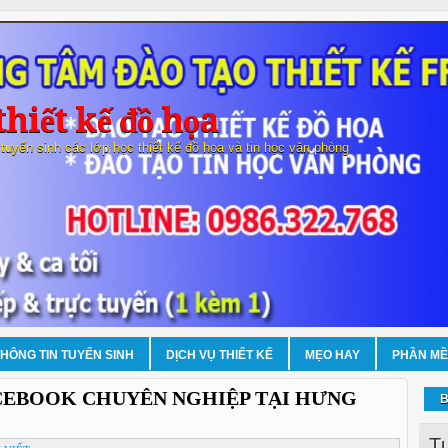
hiết kế đồ họa
 tuyển sinh các lớp học thiết kế đồ họa và tin học văn phòng
THÔNG TIN TUYỂN SINH
DỊCH VỤ THIẾT KẾ
MẸO HAY
PHẦN M
CEBOOK CHUYÊN NGHIỆP TẠI HƯNG
B
T