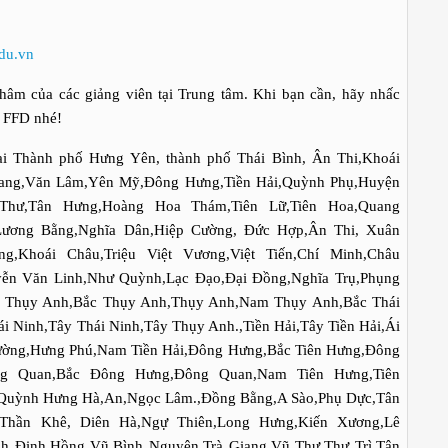
du.vn
hâm của các giảng viên tại Trung tâm. Khi bạn cần, hãy nhấc
ế FFD nhé!
i Thành phố Hưng Yên, thành phố Thái Bình, Ân Thi,Khoái
iang,Văn Lâm,Yên Mỹ,Đông Hưng,Tiền Hải,Quỳnh Phụ,Huyện
Thư,Tân Hưng,Hoàng Hoa Thám,Tiên Lữ,Tiên Hoa,Quang
 Lương Bằng,Nghĩa Dân,Hiệp Cường, Đức Hợp,Ân Thi, Xuân
g,Khoái Châu,Triệu Việt Vương,Việt Tiến,Chí Minh,Châu
ễn Văn Linh,Như Quỳnh,Lạc Đạo,Đại Đồng,Nghĩa Trụ,Phụng
g Thụy Anh,Bắc Thụy Anh,Thụy Anh,Nam Thụy Anh,Bắc Thái
i Ninh,Tây Thái Ninh,Tây Thụy Anh.,Tiền Hải,Tây Tiền Hải,Ái
ờng,Hưng Phú,Nam Tiền Hải,Đông Hưng,Bắc Tiên Hưng,Đông
g Quan,Bắc Đông Hưng,Đông Quan,Nam Tiên Hưng,Tiên
Quỳnh Hưng Hà,An,Ngọc Lâm.,Đồng Bằng,A Sào,Phụ Dực,Tân
,Thần Khê, Diên Hà,Ngự Thiên,Long Hưng,Kiến Xương,Lê
nh Định,Hồng Vũ,Bình Nguyên,Trà Giang,Vũ Thư,Thư Trì,Tân