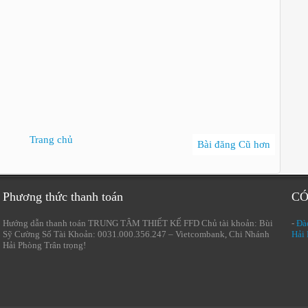
Trang chủ
Bài đăng Cũ hơn
Phương thức thanh toán
CÓ
Hướng dẫn thanh toán TRUNG TÂM THIẾT KẾ FFD Chủ tài khoản: Bùi
-
Đào
Sỹ Cường Số Tài Khoản: 0031.000.356.247 – Vietcombank, Chi Nhánh
Hải
Hải Phòng Trân trọng!