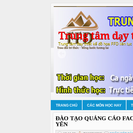
Trung tâm dạy t
Trung tâm dạy thiết kế đồ họa FFD liên tục
TRANG CHỦ
CÁC MÔN HỌC HAY
ĐÀO TẠO QUẢNG CÁO FA
YÊN