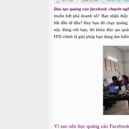
18:11:00
TAMCUONG
NHẬN XÉT BÀI
Đào tạo quảng cáo facebook chuyên ngh
muốn bứt phá doanh số? Bạn nhận thấy 
bắt đầu từ đâu? Hay bạn đã chạy quảng
này đúng với bạn, thì khóa đào tạo qu
FFD chính là giải pháp bạn đang tìm kiế
Vì sao nên học quảng cáo Faceboo