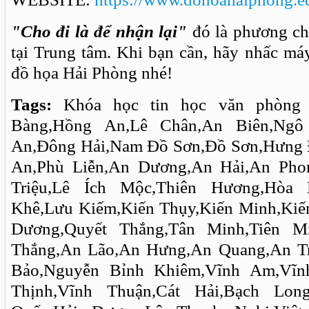
"Cho đi là để nhận lại"
đó là phương ch
tại Trung tâm. Khi bạn cần, hãy nhấc má
đồ họa Hải Phòng nhé!
Tags:
Khóa học tin học văn phòng 
Bàng,Hồng An,Lê Chân,An Biên,Ngô 
An,Đông Hải,Nam Đồ Sơn,Đồ Sơn,Hưng 
An,Phù Liễn,An Dương,An Hải,An Ph
Triệu,Lê Ích Mộc,Thiên Hương,Hòa 
Khê,Lưu Kiếm,Kiến Thụy,Kiến Minh,Kiế
Dương,Quyết Thắng,Tân Minh,Tiên M
Thắng,An Lão,An Hưng,An Quang,An T
Bảo,Nguyễn Bỉnh Khiêm,Vĩnh Am,Vĩn
Thịnh,Vĩnh Thuận,Cát Hải,Bạch Lon