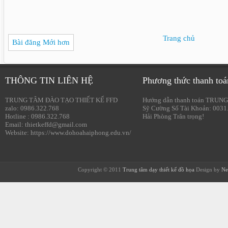
Trang chủ
Bài đăng Mới hơn
THÔNG TIN LIÊN HỆ
Phương thức thanh toá
TRUNG TÂM ĐÀO TẠO THIẾT KẾ FFD
Hướng dẫn thanh toán TRUNG
zalo: 0986.322.768
Sỹ Cường Số Tài Khoản: 0031
Hotline : 0986.322.768
Hải Phòng Trân trọng!
Email: thietkeffd@gmail.com
Website: https://www.dohoahaiphong.edu.vn/
Copyright © 2011
Trung tâm dạy thiết kế đồ họa
Design by
Ne