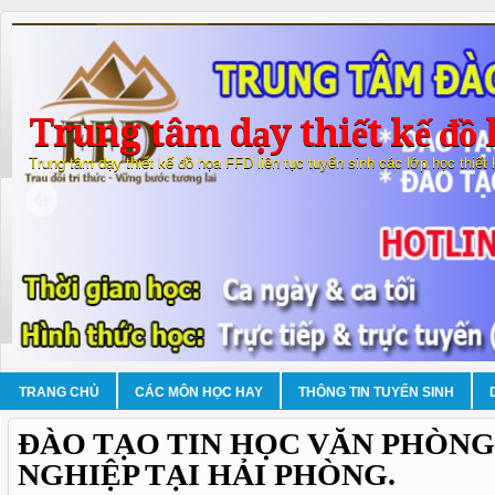
Trung tâm dạy thiết kế đồ 
Trung tâm dạy thiết kế đồ họa FFD liên tục tuyển sinh các lớp học thiết
TRANG CHỦ
CÁC MÔN HỌC HAY
THÔNG TIN TUYỂN SINH
ĐÀO TẠO TIN HỌC VĂN PHÒN
NGHIỆP TẠI HẢI PHÒNG.