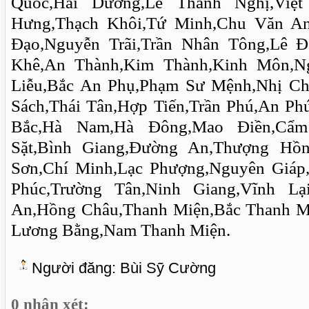
Quốc,Hải Dương,Lê Thanh Nghị,Việ
Hưng,Thạch Khôi,Tứ Minh,Chu Văn An
Đạo,Nguyễn Trãi,Trần Nhân Tông,Lê Đ
Khê,An Thành,Kim Thành,Kinh Môn,N
Liễu,Bắc An Phụ,Phạm Sư Mệnh,Nhị C
Sách,Thái Tân,Hợp Tiến,Trần Phú,An Ph
Bắc,Hà Nam,Hà Đông,Mao Điền,Cẩm 
Sặt,Bình Giang,Đường An,Thượng Hồ
Sơn,Chí Minh,Lạc Phượng,Nguyên Giáp,
Phúc,Trường Tân,Ninh Giang,Vĩnh L
An,Hồng Châu,Thanh Miện,Bắc Thanh M
Lương Bằng,Nam Thanh Miện.
Người đăng:
Bùi Sỹ Cường
0 nhận xét: