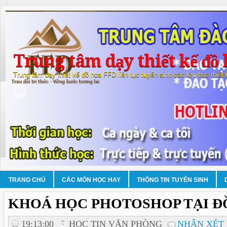
Trung tâm dạy thiết kế đồ 
Trung tâm dạy thiết kế đồ họa FFD liên tục tuyển sinh các lớp học thiết
TRANG CHỦ
CÁC MÔN HỌC HAY
THÔNG TIN TUYỂN SINH
KHOÁ HỌC PHOTOSHOP TẠI Đ
19:13:00
HOC TIN VĂN PHÒNG
NHẬN XÉT 