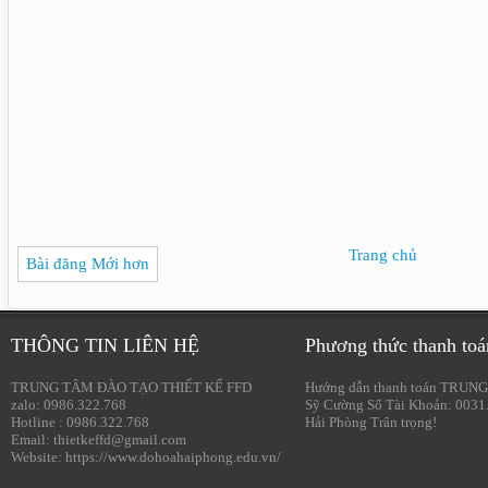
Trang chủ
Bài đăng Mới hơn
THÔNG TIN LIÊN HỆ
Phương thức thanh toá
TRUNG TÂM ĐÀO TẠO THIẾT KẾ FFD
Hướng dẫn thanh toán TRUNG
zalo: 0986.322.768
Sỹ Cường Số Tài Khoản: 0031
Hotline : 0986.322.768
Hải Phòng Trân trọng!
Email: thietkeffd@gmail.com
Website: https://www.dohoahaiphong.edu.vn/