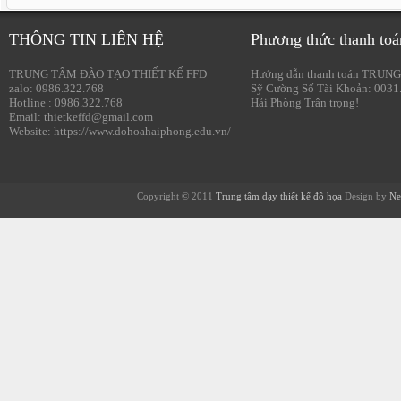
THÔNG TIN LIÊN HỆ
Phương thức thanh toá
TRUNG TÂM ĐÀO TẠO THIẾT KẾ FFD
Hướng dẫn thanh toán TRUNG
zalo: 0986.322.768
Sỹ Cường Số Tài Khoản: 0031
Hotline : 0986.322.768
Hải Phòng Trân trọng!
Email: thietkeffd@gmail.com
Website: https://www.dohoahaiphong.edu.vn/
Copyright © 2011
Trung tâm dạy thiết kế đồ họa
Design by
Ne