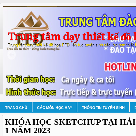
Trung tâm dạy thiết kế đồ 
Trung tâm dạy thiết kế đồ họa FFD liên tục tuyển sinh các lớp học thiết
TRANG CHỦ
CÁC MÔN HỌC HAY
THÔNG TIN TUYỂN SINH
KHÓA HỌC SKETCHUP TẠI HẢ
1 NĂM 2023