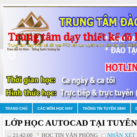
Trung tâm dạy thiết kế đồ 
Trung tâm dạy thiết kế đồ họa FFD liên tục tuyển sinh các lớp học thiết
TRANG CHỦ
CÁC MÔN HỌC HAY
THÔNG TIN TUYỂN SINH
LỚP HỌC AUTOCAD TẠI TUYÊ
21:42:00
HOC TIN VĂN PHÒNG
NHẬN XÉT 