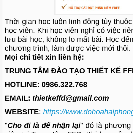
Thời gian học luôn linh động tùy thuộ
học viên. Khi học viên nghỉ có việc ri
lưu bài học, không lo mất bài. Học đế
chương trình, làm được việc mới thôi
.
Mọi chi tiết xin liên hệ:
TRUNG TÂM ĐÀO TẠO THIẾT KẾ FF
HOTLINE: 0986.322.768
EMAIL:
thietkeffd@gmail.com
WEBSITE
:
https://www.dohoahaiphon
"
Cho đi là để nhận lại
" đó là phương