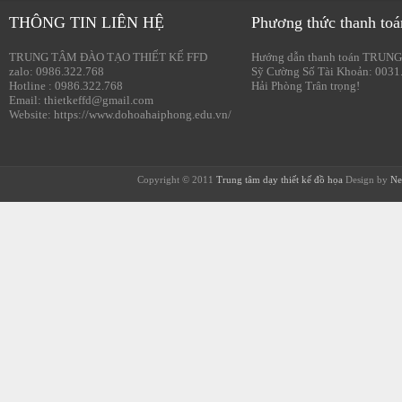
THÔNG TIN LIÊN HỆ
Phương thức thanh toá
TRUNG TÂM ĐÀO TẠO THIẾT KẾ FFD
Hướng dẫn thanh toán TRUNG
zalo: 0986.322.768
Sỹ Cường Số Tài Khoản: 0031
Hotline : 0986.322.768
Hải Phòng Trân trọng!
Email: thietkeffd@gmail.com
Website: https://www.dohoahaiphong.edu.vn/
Copyright © 2011
Trung tâm dạy thiết kế đồ họa
Design by
Ne