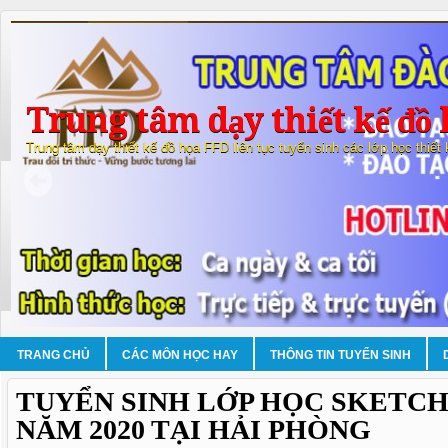
Trung tâm dạy thiết kế đồ 
Trung tâm dạy thiết kế đồ họa FFD liên tục tuyển sinh các lớp học thiết
TRANG CHỦ
CÁC MÔN HỌC HAY
THÔNG TIN TUYỂN SINH
TUYỂN SINH LỚP HỌC SKETCH
NĂM 2020 TẠI HẢI PHÒNG