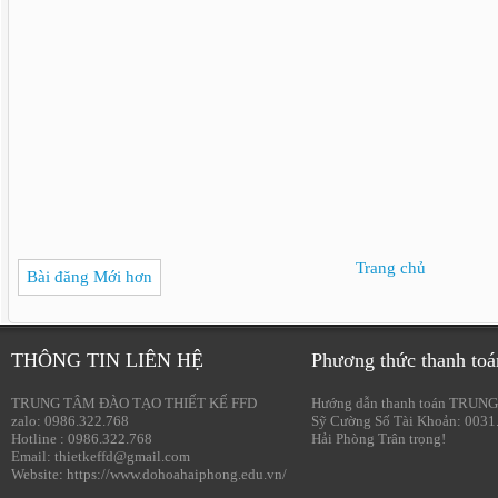
Trang chủ
Bài đăng Mới hơn
THÔNG TIN LIÊN HỆ
Phương thức thanh toá
TRUNG TÂM ĐÀO TẠO THIẾT KẾ FFD
Hướng dẫn thanh toán TRUNG
zalo: 0986.322.768
Sỹ Cường Số Tài Khoản: 0031
Hotline : 0986.322.768
Hải Phòng Trân trọng!
Email: thietkeffd@gmail.com
Website: https://www.dohoahaiphong.edu.vn/