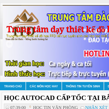
Trung tâm dạy thiết kế đồ 
Trung tâm dạy thiết kế đồ họa FFD liên tục tuyển sinh các lớp học thiết
TRANG CHỦ
CÁC MÔN HỌC HAY
THÔNG TIN TUYỂN SINH
HỌC AUTOCAD CẤP TỐC TẠI B
07:39:00
HOC TIN VĂN PHÒNG
NHẬN XÉT 