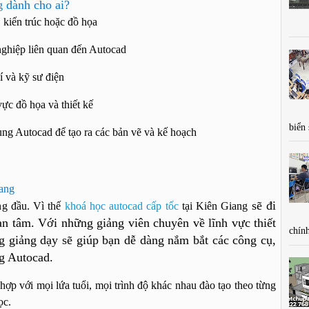
dành cho ai?
g
 kiến trúc hoặc đồ họa
nghiệp liên quan đến Autocad
í và kỹ sư điện
ực đồ họa và thiết kế
biển
ng Autocad để tạo ra các bản vẽ và kế hoạch
ang
sẽ đi
ng đầu. Vì thế
khoá học autocad c
ấp t
ốc
tại Kiên Giang
n tâm. Với những giảng viên chuyên về lĩnh vực thiết
chính
g giảng dạy sẽ giúp bạn dễ dàng nắm bắt các công cụ,
ng Autocad.
p với mọi lứa tuổi, mọi trình độ khác nhau đào tạo theo từng
ọc.