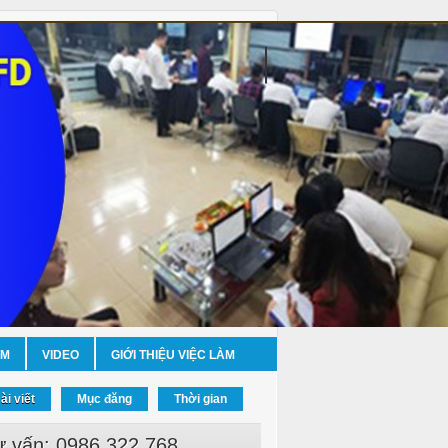
ỀM
VIDEO
GIỚI THIỆU VIỆC LÀM
ài viết
Mục đăng
Thời gian
ư vấn: 0986.322.768