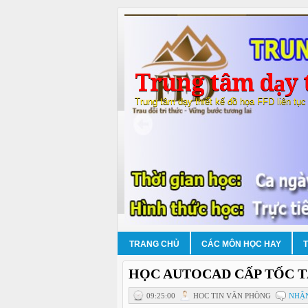
Trung tâm dạy t
Trung tâm dạy thiết kế đồ họa FFD liên tục
TRANG CHỦ
CÁC MÔN HỌC HAY
HỌC AUTOCAD CẤP TỐC T
09:25:00
HOC TIN VĂN PHÒNG
NHẬN