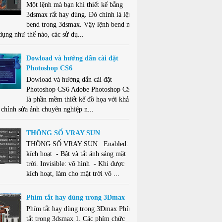
Một lệnh mà bạn khi thiết kế bằng
3dsmax rất hay dùng. Đó chính là lệnh
bend trong 3dsmax. Vậy lệnh bend này
dụng như thế nào, các sử dụ...
Dowload và hướng dẫn cài đặt
Photoshop CS6
Dowload và hướng dẫn cài đặt
Photoshop CS6 Adobe Photoshop CS6
là phần mềm thiết kế đồ họa với khả
 chỉnh sửa ảnh chuyên nghiệp n...
THÔNG SỐ VRAY SUN
THÔNG SỐ VRAY SUN Enabled:
kích hoạt - Bật và tắt ánh sáng mặt
trời. Invisible: vô hình - Khi được
kích hoạt, làm cho mặt trời vô ...
Phím tắt hay dùng trong 3Dmax
Phím tắt hay dùng trong 3Dmax Phím
tắt trong 3dsmax 1. Các phím chức