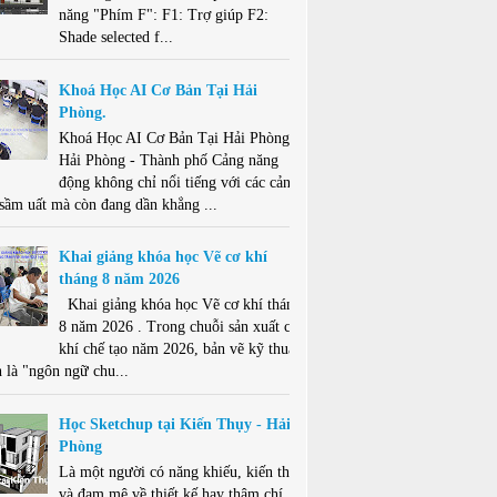
năng "Phím F": F1: Trợ giúp F2:
Shade selected f...
Khoá Học AI Cơ Bản Tại Hải
Phòng.
Khoá Học AI Cơ Bản Tại Hải Phòng .
Hải Phòng - Thành phố Cảng năng
động không chỉ nổi tiếng với các cảng
 sầm uất mà còn đang dần khẳng ...
Khai giảng khóa học Vẽ cơ khí
tháng 8 năm 2026
Khai giảng khóa học Vẽ cơ khí tháng
8 năm 2026 . Trong chuỗi sản xuất cơ
khí chế tạo năm 2026, bản vẽ kỹ thuật
 là "ngôn ngữ chu...
Học Sketchup tại Kiến Thụy - Hải
Phòng
Là một người có năng khiếu, kiến thức
và đam mê về thiết kế hay thậm chí