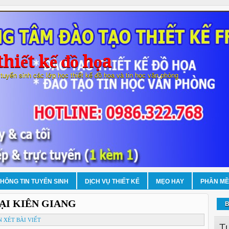
hiết kế đồ họa
 tuyển sinh các lớp học thiết kế đồ họa và tin học văn phòng
THÔNG TIN TUYỂN SINH
DỊCH VỤ THIẾT KẾ
MẸO HAY
PHẦN M
ẠI KIÊN GIANG
B
 XÉT BÀI VIẾT
T