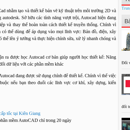
Trun
hằm tạo và thiết kế bản vẽ kỹ thuật trên môi trường 2D và
 autodesk. Sở hữu các tính năng vượt trội, Autocad hiện đang
Bà
ệp và thay thế hoàn toàn cách thiết kế truyền thống. Chính vì
 có thể dùng để áp dụng vào mọi lĩnh vực: Bản đồ, điện, xây
có thể lên ý tưởng và thực hiện chỉnh sửa, xử lý nhanh chóng và
ra được học Autocad cơ bản giúp người học thiết kế: Năng
Đối v
o đổi dữ liệu với các phần mềm khác
cad đang được sử dụng chính để thiết kế. Chính vì thế việc
buộc nếu bạn theo đuổi các lĩnh vực cơ khí, xây dựng, kiến
đối t
c
ấp t
ốc tại Kiên Giang
 phần mềm AutoCAD chỉ trong 20 ngày