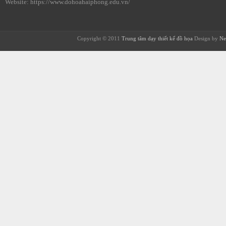
Website: https://www.dohoahaiphong.edu.vn/
Copyright © 2011
Trung tâm dạy thiết kế đồ họa
Design by
Ne