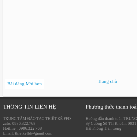
Trang chủ
Bài đăng Mới hơn
THÔNG TIN LIÊN HỆ
Phương thức thanh toá
TRUNG TÂM ĐÀO TẠO THIẾT KẾ FFD
Hướng dẫn thanh toán TRUNG
zalo: 0986.322.768
Sỹ Cường Số Tài Khoản: 0031
Hotline : 0986.322.768
Hải Phòng Trân trọng!
Email: thietkeffd@gmail.com