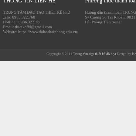
THÔNG TIN LIÊN HỆ
Phương thức thanh toá
TRUNG TÂM ĐÀO TẠO THIẾT KẾ FFD
Hướng dẫn thanh toán TRUNG
zalo: 0986.322.768
Sỹ Cường Số Tài Khoản: 0031
Hotline : 0986.322.768
Hải Phòng Trân trọng!
Email: thietkeffd@gmail.com
Website: https://www.dohoahaiphong.edu.vn/
Copyright © 2011
Trung tâm dạy thiết kế đồ họa
Design by
Ne