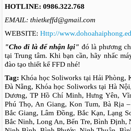
HOTLINE: 0986.322.768
EMAIL: thietkeffd@gmail.com
WEBSITE:
Http://www.dohoahaiphong.e
"Cho đi là để nhận lại"
đó là phương ch
tại Trung tâm. Khi bạn cần, hãy nhấc má
đào tạo thiết kế FFD nhé!
Tag:
Khóa học Soliworks tại Hải Phòng, K
Đà Nẵng, Khóa học Soliworks tại Hà Nội
Dương, TP Hồ Chí Minh, Hưng Yên, Vĩ
Phú Thọ, An Giang, Kon Tum, Bà Rịa –
Bắc Giang, Lâm Đồng, Bắc Kạn, Lạng Sơ
Bắc Ninh, Long An, Bến Tre, Bình Định,
Ninh Bình, Bình Phước, Ninh Thuận, Bì