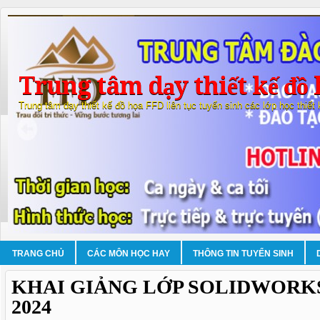
Trung tâm dạy thiết kế đồ 
Trung tâm dạy thiết kế đồ họa FFD liên tục tuyển sinh các lớp học thiết
TRANG CHỦ
CÁC MÔN HỌC HAY
THÔNG TIN TUYỂN SINH
KHAI GIẢNG LỚP SOLIDWORK
2024