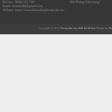
Hotline : 0986.322.768
Hải Phòng Trân trọng!
Email: thietkeffd@gmail.com
Website: https://www.dohoahaiphong.edu.vn/
Copyright © 2011
Trung tâm dạy thiết kế đồ họa
Design by
Ne