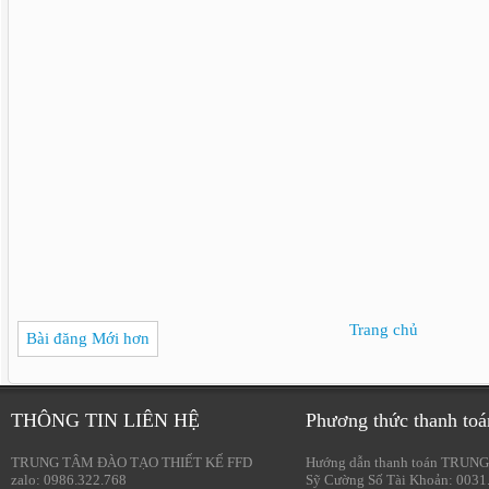
Trang chủ
Bài đăng Mới hơn
THÔNG TIN LIÊN HỆ
Phương thức thanh toá
TRUNG TÂM ĐÀO TẠO THIẾT KẾ FFD
Hướng dẫn thanh toán TRUNG
zalo: 0986.322.768
Sỹ Cường Số Tài Khoản: 0031