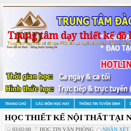
Trung tâm dạy thiết kế đồ 
Trung tâm dạy thiết kế đồ họa FFD liên tục tuyển sinh các lớp học thiết
TRANG CHỦ
CÁC MÔN HỌC HAY
THÔNG TIN TUYỂN SINH
HỌC THIẾT KẾ NỘI THẤT TẠI 
03:02:00
HOC TIN VĂN PHÒNG
NHẬN XÉT 