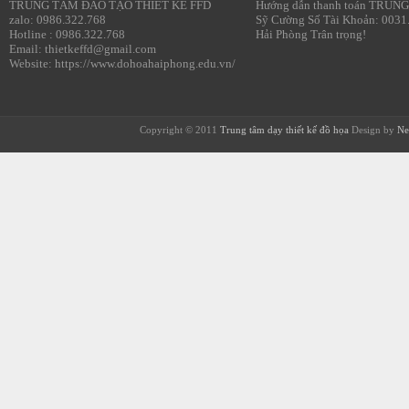
TRUNG TÂM ĐÀO TẠO THIẾT KẾ FFD
Hướng dẫn thanh toán TRUNG
zalo: 0986.322.768
Sỹ Cường Số Tài Khoản: 0031
Hotline : 0986.322.768
Hải Phòng Trân trọng!
Email: thietkeffd@gmail.com
Website: https://www.dohoahaiphong.edu.vn/
Copyright © 2011
Trung tâm dạy thiết kế đồ họa
Design by
Ne