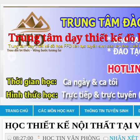
Trung tâm dạy thiết kế đồ 
Trung tâm dạy thiết kế đồ họa FFD liên tục tuyển sinh các lớp học thiết
TRANG CHỦ
CÁC MÔN HỌC HAY
THÔNG TIN TUYỂN SINH
HỌC THIẾT KẾ NỘI THẤT TẠI 
08:27:00
HOC TIN VĂN PHÒNG
NHẬN XÉT 