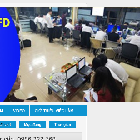
ỀM
VIDEO
GIỚI THIỆU VIỆC LÀM
ài viết
Mục đăng
Thời gian
ư vấn: 0986.322.768