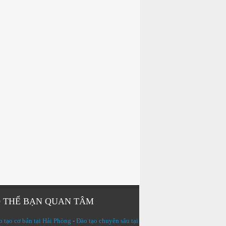
 THỂ BẠN QUAN TÂM
 tạo cơ bản tại Hải Phòng
-
Đào tạo chuyên sâu tại