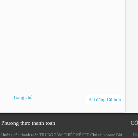
Trang chủ
Bài đăng Cũ hơn
Phương thức thanh toán
CÓ
Hướng dẫn thanh toán TRUNG TÂM THIẾT KẾ FFD Chủ tài khoản: Bùi
-
Đào