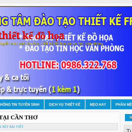
hiết kế đồ họa
 tuyển sinh các lớp học thiết kế đồ họa và tin học văn phòng
THÔNG TIN TUYỂN SINH
DỊCH VỤ THIẾT KẾ
MẸO HAY
PHẦN M
TẠI CẦN THƠ
B
 XÉT BÀI VIẾT
T