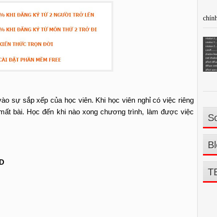
chính
vào sự sắp xếp của học viên. Khi học viên nghỉ có việc riêng
 mất bài. Học đến khi nào xong chương trình, làm được việc
So
Bl
D
T