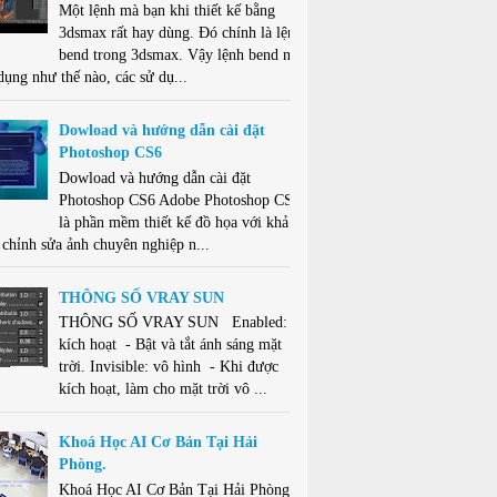
Một lệnh mà bạn khi thiết kế bằng
3dsmax rất hay dùng. Đó chính là lệnh
bend trong 3dsmax. Vậy lệnh bend này
dụng như thế nào, các sử dụ...
Dowload và hướng dẫn cài đặt
Photoshop CS6
Dowload và hướng dẫn cài đặt
Photoshop CS6 Adobe Photoshop CS6
là phần mềm thiết kế đồ họa với khả
 chỉnh sửa ảnh chuyên nghiệp n...
THÔNG SỐ VRAY SUN
THÔNG SỐ VRAY SUN Enabled:
kích hoạt - Bật và tắt ánh sáng mặt
trời. Invisible: vô hình - Khi được
kích hoạt, làm cho mặt trời vô ...
Khoá Học AI Cơ Bản Tại Hải
Phòng.
Khoá Học AI Cơ Bản Tại Hải Phòng .