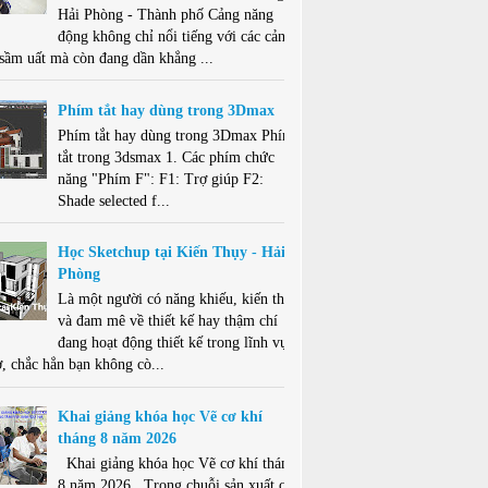
Hải Phòng - Thành phố Cảng năng
động không chỉ nổi tiếng với các cảng
 sầm uất mà còn đang dần khẳng ...
Phím tắt hay dùng trong 3Dmax
Phím tắt hay dùng trong 3Dmax Phím
tắt trong 3dsmax 1. Các phím chức
năng "Phím F": F1: Trợ giúp F2:
Shade selected f...
Học Sketchup tại Kiến Thụy - Hải
Phòng
Là một người có năng khiếu, kiến thức
và đam mê về thiết kế hay thậm chí
đang hoạt động thiết kế trong lĩnh vực
ở, chắc hẳn bạn không cò...
Khai giảng khóa học Vẽ cơ khí
tháng 8 năm 2026
Khai giảng khóa học Vẽ cơ khí tháng
8 năm 2026 . Trong chuỗi sản xuất cơ