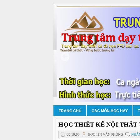
Trung tâm dạy t
Trung tâm dạy thiết kế đồ họa FFD liên tục
TRANG CHỦ
CÁC MÔN HỌC HAY
HỌC THIẾT KẾ NỘI THẤT 
08:19:00
HOC TIN VĂN PHÒNG
NHẬN