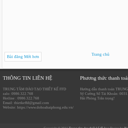
Trang chủ
Bài đăng Mới hơn
THÔNG TIN LIÊN HỆ
Phương thức thanh toá
TRUNG TÂM ĐÀO TẠO THIẾT KẾ FFD
Hướng dẫn thanh toán TRUNG
zalo: 0986.322.768
Sỹ Cường Số Tài Khoản: 0031
Hotline : 0986.322.768
Hải Phòng Trân trọng!
Email: thietkeffd@gmail.com
Website: https://www.dohoahaiphong.edu.vn/