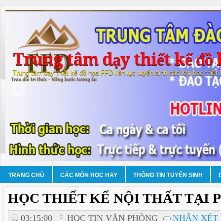
Trung tâm dạy thiết kế đồ 
Trung tâm dạy thiết kế đồ họa FFD liên tục tuyển sinh các lớp học thiết
TRANG CHỦ
CÁC MÔN HỌC HAY
THÔNG TIN TUYỂN SINH
HỌC THIẾT KẾ NỘI THẤT TẠI 
03:15:00
HOC TIN VĂN PHÒNG
NHẬN XÉT 