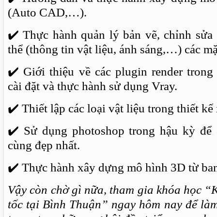
(Auto CAD,…).
✔
️ Thực hành quản lý bản vẽ, chỉnh sửa 
thể (thông tin vật liệu, ánh sáng,…) các mặt
✔
️ Giới thiệu về các plugin render tro
cài đặt và thực hành sử dụng Vray.
✔
️ Thiết lập các loại vật liệu trong thiết k
✔
️ Sử dụng photoshop trong hậu kỳ để
cùng đẹp nhất.
✔
️ Thực hành xây dựng mô hình 3D từ ba
Vậy còn chờ gì nữa, tham gia khóa học “
tốc tại Bình Thuận” ngay hôm nay để là