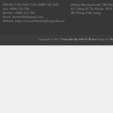
TRUNG TÂM ĐÀO TẠO THIẾT KẾ FFD
Hướng dẫn thanh toán TRUNG
zalo: 0986.322.768
Sỹ Cường Số Tài Khoản: 0031
Hotline : 0986.322.768
Hải Phòng Trân trọng!
Email: thietkeffd@gmail.com
Website: https://www.dohoahaiphong.edu.vn/
Copyright © 2011
Trung tâm dạy thiết kế đồ họa
Design by
Ne