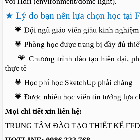
với Hdri (environment/dome light).
★
Lý do bạn nên lựa chọn học tại 
💗 Đội ngũ giáo viên giàu kinh nghiệm
💗 Phòng học được trang bị đầy đủ thiết
💗 Chương trình đào tạo hiện đại, phù
thực tế
💗 Học phí học SketchUp phải chăng
💗 Được nhiều học viên tin tưởng lựa c
Mọi chi tiết xin liên hệ:
TRUNG TÂM ĐÀO TẠO THIẾT KẾ FFD
HOTLINE: 0986.322.768