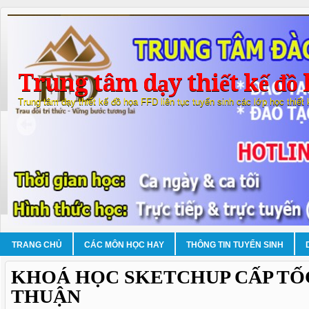
Trung tâm dạy thiết kế đồ 
Trung tâm dạy thiết kế đồ họa FFD liên tục tuyển sinh các lớp học thiết
TRANG CHỦ
CÁC MÔN HỌC HAY
THÔNG TIN TUYỂN SINH
KHOÁ HỌC SKETCHUP CẤP TỐC
THUẬN