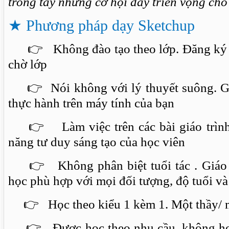
trong tay những cơ hội đầy triển vọng cho
★
Phương pháp dạy Sketchup
👉
Không đào tạo theo lớp. Đăng ký 
chờ lớp
👉
Nói không với lý thuyết suông. Gi
thực hành trên máy tính của bạn
👉
Làm việc trên các bài giáo trình
năng tư duy sáng tạo của học viên
👉
Không phân biệt tuổi tác . Giáo
học phù hợp với mọi đối tượng, độ tuổi và 
👉
Học theo kiểu 1 kèm 1. Một thầy/ m
👉
Được học theo nhu cầu, không họ