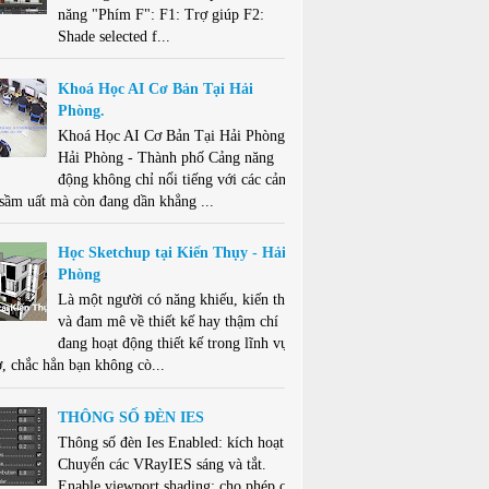
năng "Phím F": F1: Trợ giúp F2:
Shade selected f...
Khoá Học AI Cơ Bản Tại Hải
Phòng.
Khoá Học AI Cơ Bản Tại Hải Phòng .
Hải Phòng - Thành phố Cảng năng
động không chỉ nổi tiếng với các cảng
 sầm uất mà còn đang dần khẳng ...
Học Sketchup tại Kiến Thụy - Hải
Phòng
Là một người có năng khiếu, kiến thức
và đam mê về thiết kế hay thậm chí
đang hoạt động thiết kế trong lĩnh vực
ở, chắc hẳn bạn không cò...
THÔNG SỐ ĐÈN IES
Thông số đèn Ies Enabled: kích hoạt -
Chuyển các VRayIES sáng và tắt.
Enable viewport shading: cho phép che