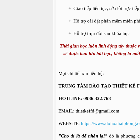
+
Giao tiếp liên tục, sửa lỗi trực tiế
+
Hỗ trợ cài đặt phần mềm miễn ph
+
Hỗ trợ trọn đời sau khóa học
Thời gian học luôn linh động tùy thuộc v
sẽ được bảo lưu bài học, không lo mất
Mọi chi tiết xin liên hệ:
TRUNG TÂM ĐÀO TẠO THIẾT KẾ 
HOTLINE: 0986.322.768
EMAIL: thietkeffd@gmail.com
WEBSITE:
https://www.dohoahaiphong.e
"Cho đi là để nhận lại"
đó là phương ch