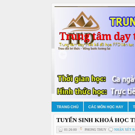
Trung tâm dạy t
Trung tâm dạy thiết kế đồ họa FFD liên tục
TRANG CHỦ
CÁC MÔN HỌC HAY
TUYỂN SINH KHOÁ HỌC TH
01:26:00
PHONG THUY
NHẬN XÉT B