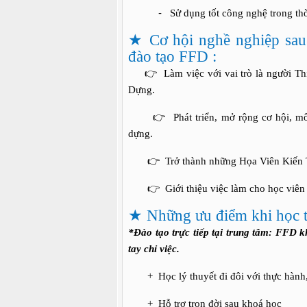
-
Sử dụng tốt công nghệ trong thờ
★
Cơ hội nghề nghiệp sau 
đào tạo FFD :
👉
Làm việc với vai trò là người T
Dựng.
👉
Phát triển, mở rộng cơ hội, mô
dựng.
👉
Trở thành những Họa Viên Kiến
👉
Giới thiệu việc làm cho học viên
★
Những ưu điểm khi học 
*Đào tạo trực tiếp tại trung tâm: FFD k
tay chỉ việc.
+
Học lý thuyết đi đôi với thực hành
+
Hỗ trợ trọn đời sau khoá học