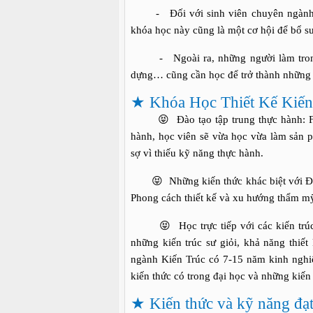
-
Đối với sinh viên chuyên ngành 
khóa học này cũng là một cơ hội để bổ su
-
Ngoài ra, những người làm tro
dựng… cũng cần học để trở thành những c
★
Khóa Học Thiết Kế Kiến
😝
Đào tạo tập trung thực hành: FFD 
hành, học viên sẽ vừa học vừa làm sản p
sợ vì thiếu kỹ năng thực hành.
😝
Những kiến thức khác biệt với Đại 
Phong cách thiết kế và xu hướng thẩm my
😝
Học trực tiếp với các kiến t
những kiến trúc sư giỏi, khả năng thiết k
ngành Kiến Trúc có 7-15 năm kinh nghiệ
kiến thức có trong đại học và những kiến t
★
Kiến thức và kỹ năng đạt