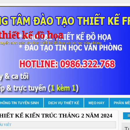
hiết kế đồ họa
 tuyển sinh các lớp học thiết kế đồ họa và tin học văn phòng
THÔNG TIN TUYỂN SINH
DỊCH VỤ THIẾT KẾ
MẸO HAY
PHẦN M
IẾT KẾ KIẾN TRÚC THÁNG 2 NĂM 2024
B
ÀI VIẾT
T