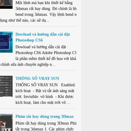
Một lệnh mà bạn khi thiết kế bằng
3dsmax rất hay dùng. Đó chính là lệnh
bend trong 3dsmax. Vậy lệnh bend này
dụng như thế nào, các sử dụ...
Dowload và hướng dẫn cài đặt
Photoshop CS6
Dowload và hướng dẫn cài đặt
Photoshop CS6 Adobe Photoshop CS6
là phần mềm thiết kế đồ họa với khả
 chỉnh sửa ảnh chuyên nghiệp n...
THÔNG SỐ VRAY SUN
THÔNG SỐ VRAY SUN Enabled:
kích hoạt - Bật và tắt ánh sáng mặt
trời. Invisible: vô hình - Khi được
kích hoạt, làm cho mặt trời vô ...
Phím tắt hay dùng trong 3Dmax
Phím tắt hay dùng trong 3Dmax Phím
tắt trong 3dsmax 1. Các phím chức