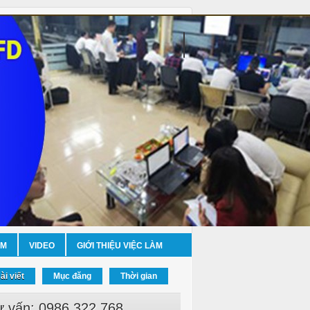
ỀM
VIDEO
GIỚI THIỆU VIỆC LÀM
ài viết
Mục đăng
Thời gian
ư vấn: 0986.322.768