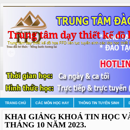
Trung tâm dạy thiết kế đồ 
Trung tâm dạy thiết kế đồ họa FFD liên tục tuyển sinh các lớp học thiết
TRANG CHỦ
CÁC MÔN HỌC HAY
THÔNG TIN TUYỂN SINH
KHAI GIẢNG KHOÁ TIN HỌC 
THÁNG 10 NĂM 2023.