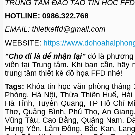
TRUNG TÂM ĐÀO TẠO TIN HỌC FFD
HOTLINE: 0986.322.768
EMAIL: thietkeffd@gmail.com
WEBSITE:
https://www.dohoahaiphong
"Cho đi là để nhận lại"
đó là phương
viên tại Trung tâm. Khi bạn cần, hãy
trung tâm thiết kế đồ họa FFD nhé!
Tags:
Khóa tin học văn phòng tháng 
Phòng, Hà Nội, Thừa Thiên Huế, Hả
Hà Tĩnh, Tuyên Quang, TP Hồ Chí M
Thơ, Quảng Bình, Phú Thọ, An Giang
Vũng Tàu, Cao Bằng, Quảng Nam, Đà
Hưng Yên, Lâm Đồng, Bắc Kạn, Lạng