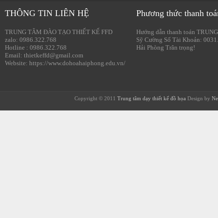
THÔNG TIN LIÊN HỆ
Phương thức thanh toá
TRUNG TÂM ĐÀO TẠO THIẾT KẾ FFD
Hướng dẫn thanh toán TRUNG
zalo: 0986.322.768
Sỹ Cường Số Tài Khoản: 0031
Hotline : 0986.322.768
Hải Phòng Trân trọng!
Email: thietkeffd@gmail.com
Website: https://www.dohoahaiphong.edu.vn/
Copyright © 2011
Trung tâm dạy thiết kế đồ họa
Design by
Ne