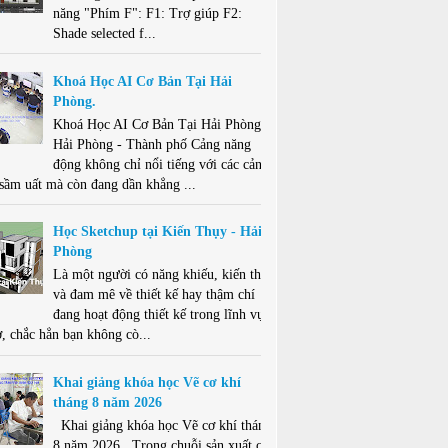
năng "Phím F": F1: Trợ giúp F2:
Shade selected f...
Khoá Học AI Cơ Bản Tại Hải
Phòng.
Khoá Học AI Cơ Bản Tại Hải Phòng .
Hải Phòng - Thành phố Cảng năng
động không chỉ nổi tiếng với các cảng
 sầm uất mà còn đang dần khẳng ...
Học Sketchup tại Kiến Thụy - Hải
Phòng
Là một người có năng khiếu, kiến thức
và đam mê về thiết kế hay thậm chí
đang hoạt động thiết kế trong lĩnh vực
ở, chắc hẳn bạn không cò...
Khai giảng khóa học Vẽ cơ khí
tháng 8 năm 2026
Khai giảng khóa học Vẽ cơ khí tháng
8 năm 2026 . Trong chuỗi sản xuất cơ