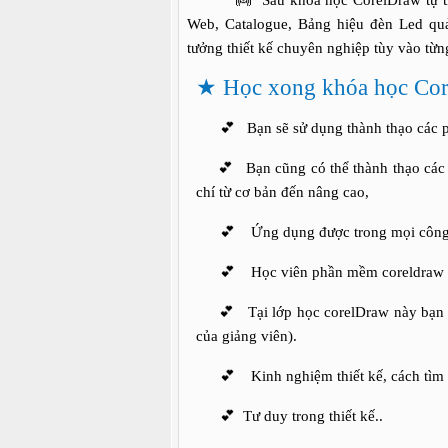
👼 Sau khoá học CorelDraw tự tin sán
Web, Catalogue, Bảng hiệu đèn Led quản
tưởng thiết kế chuyên nghiệp tùy vào từ
★ Học xong khóa học Corel
💕 Bạn sẽ sử dụng thành thạo các 
💕 Bạn cũng có thể thành thạo các công
chí từ cơ bản đến nâng cao,
💕 Ứng dụng được trong mọi công việc 
💕 Học viên phần mềm coreldraw ở nh
💕 Tại lớp học corelDraw này bạn sẽ
của giảng viên).
💕 Kinh nghiệm thiết kế, cách tìm k
💕 Tư duy trong thiết kế..