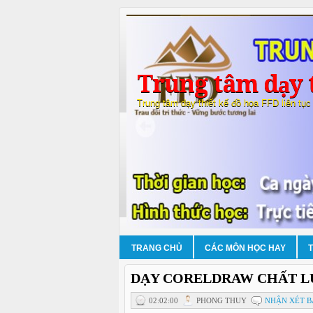
Trung tâm dạy t
Trung tâm dạy thiết kế đồ họa FFD liên tục
TRANG CHỦ
CÁC MÔN HỌC HAY
DẠY CORELDRAW CHẤT L
02:02:00
PHONG THUY
NHẬN XÉT B