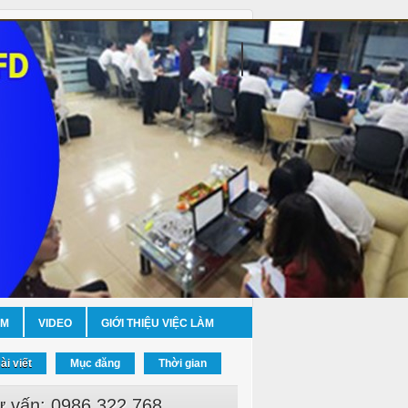
ỀM
VIDEO
GIỚI THIỆU VIỆC LÀM
ài viết
Mục đăng
Thời gian
ư vấn: 0986.322.768