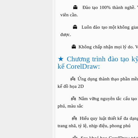
👻 Đào tạo 100% thành nghề. Với 
viên cần.
👻 Luôn đào tạo một không gian thoả
được.
👻 Không chấp nhận mọi lý do. Và nó
★
Chương trình đào tạo k
kế CorelDraw:
👼 Ứng dụng thành thạo phần mềm Core
kế đồ họa 2D
👼 Nắm vững nguyên tắc cấu tạo thiết
phú, màu sắc
👼 Hiểu quy luật thiết kế đa dạng sản
trang nhã, tỷ lệ, nhịp điệu, phong phú