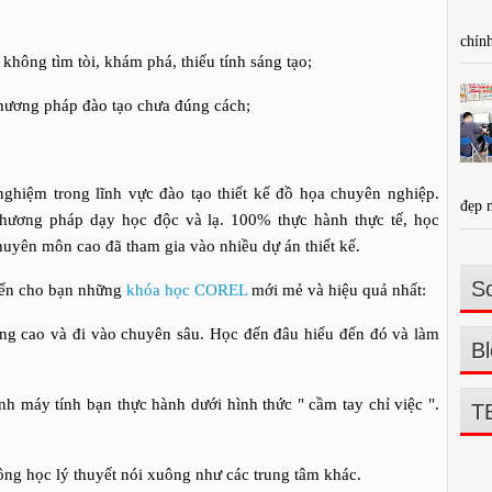
chính
g tìm tòi, khám phá, thiếu tính sáng tạo;
ơng pháp đào tạo chưa đúng cách;
trong lĩnh vực đào tạo thiết kế đồ họa chuyên nghiệp.
đẹp 
hương pháp dạy học độc và lạ. 100% thực hành thực tế, học
huyên môn cao đã tham gia vào nhiều dự án thiết kế.
So
n cho bạn những
khóa học COREL
mới mẻ và hiệu quả nhất:
ao và đi vào chuyên sâu. Học đến đâu hiểu đến đó và làm
Bl
áy tính bạn thực hành dưới hình thức " cầm tay chỉ việc ".
T
học lý thuyết nói xuông như các trung tâm khác.