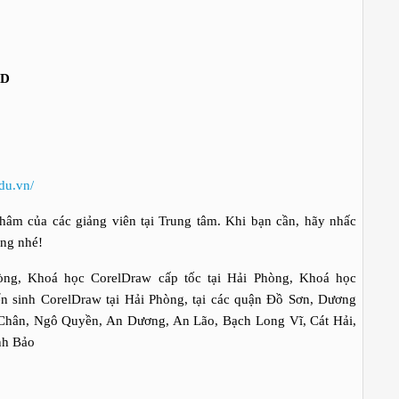
FD
du.vn/
âm của các giảng viên tại Trung tâm. Khi bạn cần, hãy nhấc
òng nhé!
òng, Khoá học CorelDraw cấp tốc tại Hải Phòng, Khoá học
ển sinh CorelDraw tại Hải Phòng, tại các quận Đồ Sơn, Dương
Chân, Ngô Quyền, An Dương, An Lão, Bạch Long Vĩ, Cát Hải,
nh Bảo