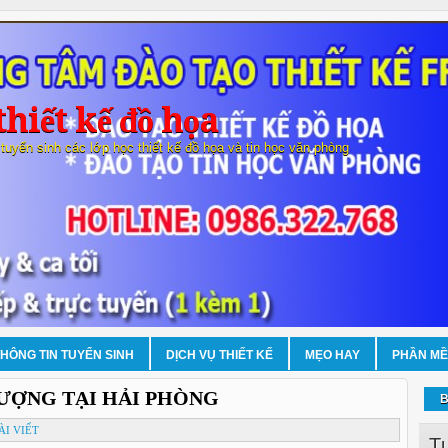
hiết kế đồ họa
 tuyển sinh các lớp học thiết kế đồ họa và tin học văn phòng
THÔNG TIN TUYỂN SINH
DỊCH VỤ THIẾT KẾ
MẸO HAY
PHẦN M
ƯỢNG TẠI HẢI PHÒNG
B
ÀI VIẾT
T