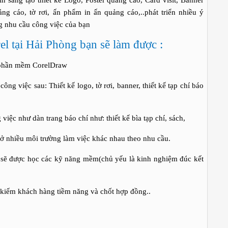
g tạo thiết kế Logo, Poster quảng cáo, Card visit, Banner
g cáo, tờ rơi, ấn phẩm in ấn quảng cáo,..phát triển nhiều ý
ng nhu cầu công việc của bạn
 tại Hải Phòng bạn sẽ làm được :
phần mềm CorelDraw
 việc sau: Thiết kế logo, tờ rơi, banner, thiết kế tạp chí báo
như dàn trang báo chí như: thiết kế bìa tạp chí, sách,
iều môi trường làm việc khác nhau theo nhu cầu.
 được học các kỹ năng mềm(chủ yếu là kinh nghiệm đúc kết
iếm khách hàng tiềm năng và chốt hợp đồng..