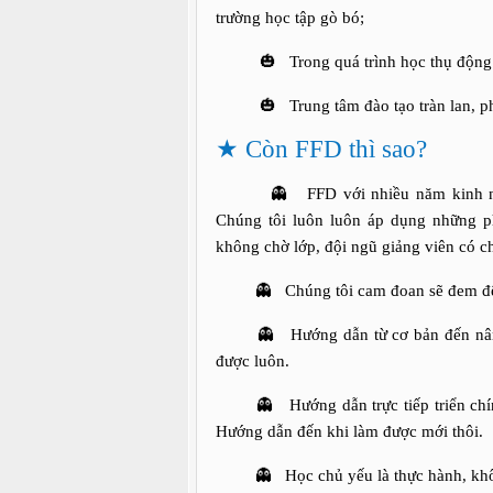
trường học tập gò bó;
🎃 Trong quá trình học thụ động khôn
🎃 Trung tâm đào tạo tràn lan, phư
★ Còn FFD thì sao?
👻 FFD với nhiều năm kinh nghiệm 
Chúng tôi luôn luôn áp dụng những p
không chờ lớp, đội ngũ giảng viên có c
👻 Chúng tôi cam đoan sẽ đem đế
👻 Hướng dẫn từ cơ bản đến nâng c
được luôn.
👻 Hướng dẫn trực tiếp triển chính m
Hướng dẫn đến khi làm được mới thôi.
👻 Học chủ yếu là thực hành, không 