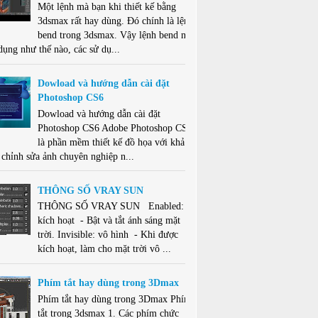
Một lệnh mà bạn khi thiết kế bằng
3dsmax rất hay dùng. Đó chính là lệnh
bend trong 3dsmax. Vậy lệnh bend này
dụng như thế nào, các sử dụ...
Dowload và hướng dẫn cài đặt
Photoshop CS6
Dowload và hướng dẫn cài đặt
Photoshop CS6 Adobe Photoshop CS6
là phần mềm thiết kế đồ họa với khả
 chỉnh sửa ảnh chuyên nghiệp n...
THÔNG SỐ VRAY SUN
THÔNG SỐ VRAY SUN Enabled:
kích hoạt - Bật và tắt ánh sáng mặt
trời. Invisible: vô hình - Khi được
kích hoạt, làm cho mặt trời vô ...
Phím tắt hay dùng trong 3Dmax
Phím tắt hay dùng trong 3Dmax Phím
tắt trong 3dsmax 1. Các phím chức