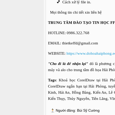
💕 Cách xử lý file in.
Mọi thông tin chi tiết xin liên hệ
TRUNG TÂM ĐÀO TẠO TIN HỌC F
HOTLINE: 0986.322.768
EMAIL: thietkeffd@gmail.com
WEBSITE:
https://www.dohoahaiphong.e
"Cho đi là để nhận lại"
đó là phương ch
máy và alo cho trung tâm đồ họa Hải Ph
Tags
: Khoá học CorelDraw tại Hải Ph
CorelDraw ngắn hạn tại Hải Phòng, tuy
Kinh, Hải An, Hồng Bàng, Kiến An, Lê 
Kiến Thụy, Thủy Nguyên, Tiên Lãng, Vĩ
Người đăng:
Bùi Sỹ Cường