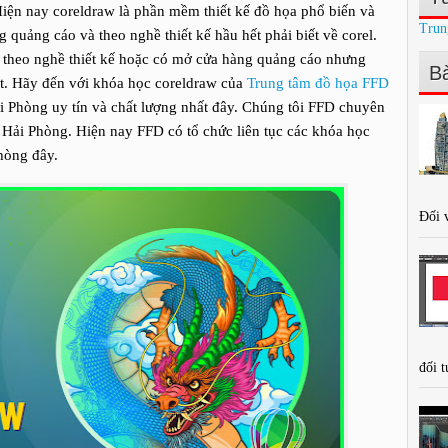
Hiện nay coreldraw là phần mềm thiết kế đồ họa phổ biến và
Trun
quảng cáo và theo nghề thiết kế hầu hết phải biết về corel.
 theo nghề thiết kế hoặc có mở cửa hàng quảng cáo nhưng
Bà
ất. Hãy đến với khóa học coreldraw của
Trung tâm đồ họa FFD
i Phòng uy tín và chất lượng nhất đây. Chúng tôi FFD chuyên
i Hải Phòng. Hiện nay FFD có tổ chức liên tục các khóa học
hòng đây.
Đối v
đối t