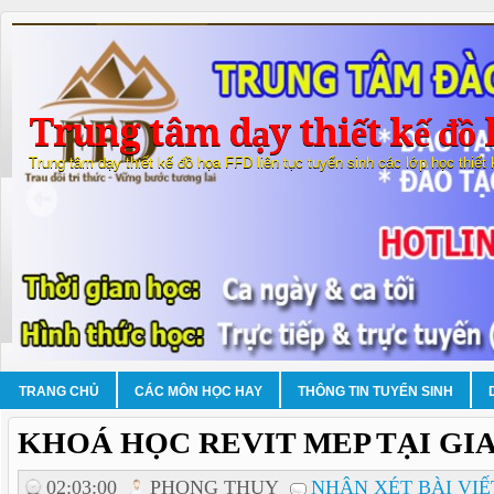
Trung tâm dạy thiết kế đồ 
Trung tâm dạy thiết kế đồ họa FFD liên tục tuyển sinh các lớp học thiết
TRANG CHỦ
CÁC MÔN HỌC HAY
THÔNG TIN TUYỂN SINH
KHOÁ HỌC REVIT MEP TẠI GIA
02:03:00
PHONG THUY
NHẬN XÉT BÀI VIẾ