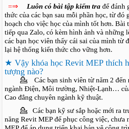
=⇒
Luôn có bài tập kiểm tra
để đánh g
thức của các bạn sau mỗi phần học, từ đó 
hoạch cho việc học của mình tốt hơn. Bài t
tiếp qua Zalo, có kèm hình ảnh và những l
các bạn học viên thấy cái sai của mình từ 
lại hệ thống kiến thức cho vững hơn.
★
Vậy khóa học Revit MEP thích h
tượng nào?
💁 Các bạn sinh viên từ năm 2 đến n
ngành Điện, Môi trường, Nhiệt-Lạnh… của
Cao đẳng chuyên ngành kỹ thuật.
💁 Các bạn kỹ sư sắp hoặc mới ra tr
năng Revit MEP để phục công việc, chưa 
MEP để áp dụng triển khai bản vẽ công trì