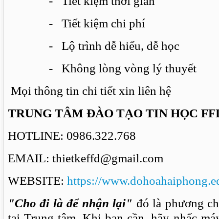
- Tiết kiệm thời gian
- Tiết kiệm chi phí
- Lộ trình dễ hiểu, dễ học
- Không lòng vòng lý thuyết
Mọi thông tin chi tiết xin liên hệ
TRUNG TÂM ĐÀO TẠO TIN HỌC FF
HOTLINE: 0986.322.768
EMAIL: thietkeffd@gmail.com
WEBSITE:
https://www.dohoahaiphong.e
"Cho đi là để nhận lại"
đó là phương ch
tại Trung tâm. Khi bạn cần, hãy nhấc má