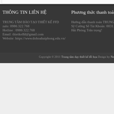
THÔNG TIN LIÊN HỆ
Phương thức thanh toá
TRUNG TÂM ĐÀO TẠO THIẾT KẾ FFD
Hướng dẫn thanh toán TRUNG
zalo: 0986.322.768
Sỹ Cường Số Tài Khoản: 0031
Hotline : 0986.322.768
Hải Phòng Trân trọng!
Email: thietkeffd@gmail.com
Website: https://www.dohoahaiphong.edu.vn/
Copyright © 2011
Trung tâm dạy thiết kế đồ họa
Design by
Ne