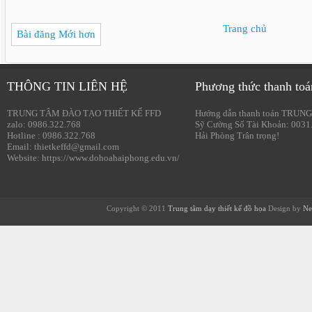
Trang chủ
Bài đăng Mới hơn
THÔNG TIN LIÊN HỆ
Phương thức thanh toá
TRUNG TÂM ĐÀO TẠO THIẾT KẾ FFD
Hướng dẫn thanh toán TRUNG
zalo: 0986.322.768
Sỹ Cường Số Tài Khoản: 0031
Hotline : 0986.322.768
Hải Phòng Trân trọng!
Email: thietkeffd@gmail.com
Website: https://www.dohoahaiphong.edu.vn/
Copyright © 2011
Trung tâm dạy thiết kế đồ họa
Design by
Ne