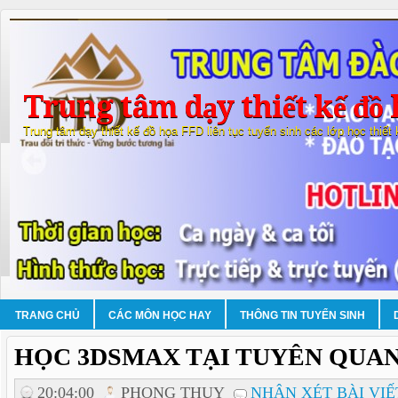
Trung tâm dạy thiết kế đồ 
Trung tâm dạy thiết kế đồ họa FFD liên tục tuyển sinh các lớp học thiết
TRANG CHỦ
CÁC MÔN HỌC HAY
THÔNG TIN TUYỂN SINH
HỌC 3DSMAX TẠI TUYÊN QUA
20:04:00
PHONG THUY
NHẬN XÉT BÀI VIẾ