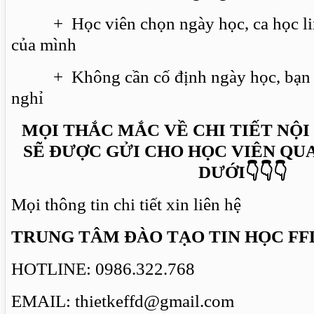
+ Học viên chọn ngày học, ca học linh
của mình
+ Không cần cố định ngày học, bạn rản
nghỉ
MỌI THẮC MẮC VỀ CHI TIẾT NỘ
SẼ ĐƯỢC GỬI CHO HỌC VIÊN QU
DƯỚI
👇👇👇
Mọi thông tin chi tiết xin liên hệ
TRUNG TÂM ĐÀO TẠO TIN HỌC FF
HOTLINE: 0986.322.768
EMAIL: thietkeffd@gmail.com