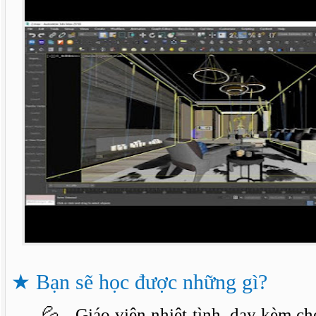
★
Bạn sẽ học được những gì?
💦 Giáo viên nhiệt tình, dạy kèm cho 