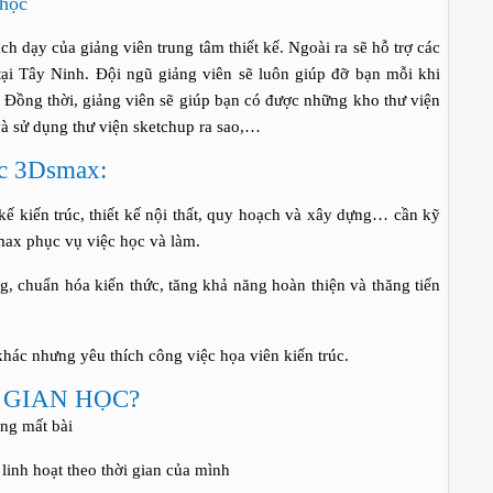
 học
 dạy của giảng viên trung tâm thiết kế. Ngoài ra sẽ hỗ trợ các
ại Tây Ninh. Đội ngũ giảng viên sẽ luôn giúp đỡ bạn mỗi khi
. Đồng thời, giảng viên sẽ giúp bạn có được những kho thư viện
và sử dụng thư viện sketchup ra sao,…
ọc 3Dsmax:
ến trúc, thiết kế nội thất, quy hoạch và xây dựng… cần kỹ
ax phục vụ việc học và làm.
uẩn hóa kiến thức, tăng khả năng hoàn thiện và thăng tiến
 nhưng yêu thích công việc họa viên kiến trúc.
 GIAN HỌC?
g mất bài
h hoạt theo thời gian của mình