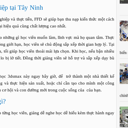
ệp tại Tây Ninh
ệp và thực tiễn, FFD sẽ giúp bạn thu nạp kiến thức một cách
ại hiệu quả cùng chất lượng cao nhất.
những gì học viên muốn làm, lĩnh vực mà họ quan tâm. Thực
ng giới hạn, học viên sẽ chủ động sắp xếp thời gian hợp lý. Tại
u, tối giúp học viên thoải mái lựa chọn. Khi học, nếu bận nhiều
biển
o bị lở tiết. Đồng thời giảng viên sẽ hỗ trợ và sắp xếp dạy bù
3dsmax này ngay bây giờ, để trở thành một nhà thiết kế
ng và thực hiện sản xuất, hoặc chỉ cần tạo cho mình một công
ều cơ hội và con đường mới trong cuộc sống của của bạn.
chính
ì?
từng học viên, giảng dễ nghe học dễ hiểu kèm thực hành ngay