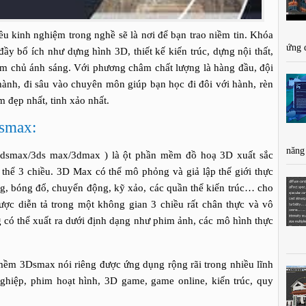
ều kinh nghiệm trong nghề sẽ là nơi để bạn trao niềm tin. Khóa
ứng 
y bổ ích như dựng hình 3D, thiết kế kiến trúc, dựng nội thất,
àm chủ ánh sáng. Với phương châm chất lượng là hàng đầu, đội
hành, đi sâu vào chuyên môn giúp bạn học đi đôi với hành, rèn
m đẹp nhất, tinh xảo nhất.
smax:
năng
smax/3ds max/3dmax ) là ột phần mềm đồ hoạ 3D xuất sắc
 thể 3 chiều. 3D Max có thể mô phỏng và giả lập thế giới thực
sáng, bóng đổ, chuyển động, kỹ xảo, các quần thể kiến trúc… cho
được diễn tả trong một không gian 3 chiều rất chân thực và vô
có thể xuất ra dưới định dạng như phim ảnh, các mô hình thực
 3Dsmax nói riêng được ứng dụng rộng rãi trong nhiều lĩnh
nghiệp, phim hoạt hình, 3D game, game online, kiến trúc, quy