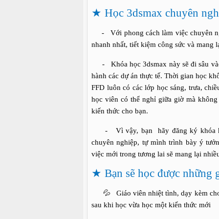
★
Học 3dsmax chuyên nghi
- Với phong cách làm việc chuyên nghi
nhanh nhất, tiết kiệm công sức và mang l
- Khóa học 3dsmax này sẽ đi sâu vào 
hành các dự án thực tế. Thời gian học khô
FFD luôn có các lớp học sáng, trưa, chiề
học viên có thể nghỉ giữa giờ mà không l
kiến thức cho bạn.
- Vì vậy, bạn hãy đăng ký khóa học 
chuyên nghiệp, tự mình trình bày ý tưở
việc mới trong tương lai sẽ mang lại nhi
★
Bạn sẽ học được những g
💦 Giáo viên nhiệt tình, dạy kèm cho 
sau khi học vừa học một kiến thức mới