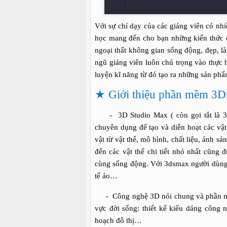
Với sự chỉ dạy của các giảng viên có nhi
học mang đến cho bạn những kiến thức đầ
ngoại thất không gian sống động, đẹp, l
ngũ giảng viên luôn chú trọng vào thực 
luyện kĩ năng từ đó tạo ra những sản phẩ
★
Giới thiệu phần mềm 3D
- 3D Studio Max ( còn gọi tắt là 3d
chuyên dụng để tạo và diễn hoạt các vật
vật từ vật thể, mô hình, chất liệu, ánh 
đến các vật thể chi tiết nhỏ nhất cũng 
cùng sống động. Với 3dsmax người dùng 
tế ảo…
- Công nghệ 3D nói chung và phần mềm
vực đời sống: thiết kế kiểu dáng công 
hoạch đô thị…