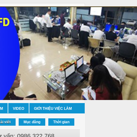
ỀM
VIDEO
GIỚI THIỆU VIỆC LÀM
ài viết
Mục đăng
Thời gian
ư vấn: 0986.322.768