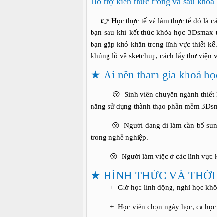
Hỗ trợ kiến thức trong và sau khoá
👉 Học thực tế và làm thực tế đó là cách
bạn sau khi kết thúc khóa học 3Dsmax t
bạn gặp khó khăn trong lĩnh vực thiết kế
khủng lồ về sketchup, cách lấy thư viện 
★
Ai nên tham gia khoá h
😚 Sinh viên chuyên ngành thiết kế ki
năng sử dụng thành thạo phần mềm 3Dsm
😚 Người đang đi làm cần bổ sung, ch
trong nghề nghiệp.
😚 Người làm việc ở các lĩnh vực khác
★
HÌNH THỨC VÀ THỜI
+ Giờ học linh động, nghỉ học khôn
+ Học viên chọn ngày học, ca học lin