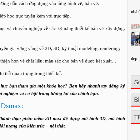
ng dẫn cách ứng dụng vào từng hình vẽ, bản vẽ.
nhà 
 học trực tuyến kèm với trực tiếp.
c và chuyên nghiệp về các kỹ năng thiết kế bản vẽ xây dựng,
n gia vững vàng về 2D, 3D, kỹ thuật modeling, rendering;
đẹp 
ện hơn về chất liệu; màu sắc cho bản vẽ được kết xuất…
tiết quan trọng trong thiết kế.
So
 phục bạn tham gia một khóa học? Bạn hãy nhanh tay đăng ký
i nghiệm và cơ hội trong tương lai của chính bạn.
Bl
3Dsmax:
T
g thành thạo phần mềm 3D max để dựng mô hình 3D, mô hình
ối tượng của kiến trúc – nội thất.