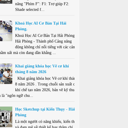
năng "Phím F": F1: Trợ giúp F2:
Shade selected f...
Khoá Học AI Cơ Bản Tại Hải
Phòng.
Khoá Học AI Cơ Bản Tại Hải Phòng .
Hải Phòng - Thành phố Cảng năng
động không chỉ nổi tiếng với các cảng
 sầm uất mà còn đang dần khẳng ...
Khai giảng khóa học Vẽ cơ khí
tháng 8 năm 2026
Khai giảng khóa học Vẽ cơ khí tháng
8 năm 2026 . Trong chuỗi sản xuất cơ
khí chế tạo năm 2026, bản vẽ kỹ thuật
 là "ngôn ngữ chu...
Học Sketchup tại Kiến Thụy - Hải
Phòng
Là một người có năng khiếu, kiến thức
và đam mê về thiết kế hay thậm chí