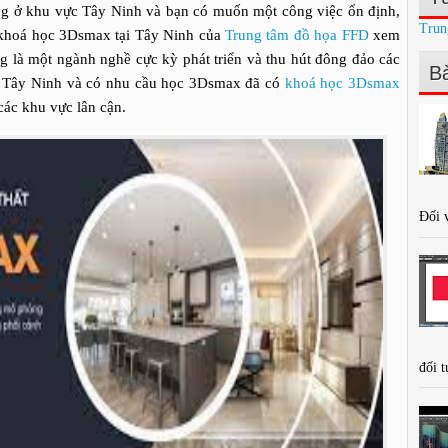
ng ở khu vực Tây Ninh và bạn có muốn một công việc ổn định,
Trun
 khoá học 3Dsmax tại Tây Ninh của
Trung tâm đồ họa FFD
xem
ang là một ngành nghề cực kỳ phát triển và thu hút đông đảo các
Bà
ại Tây Ninh và có nhu cầu học 3Dsmax đã có
khoá học 3Dsmax
các khu vực lân cận.
Đối v
đối t