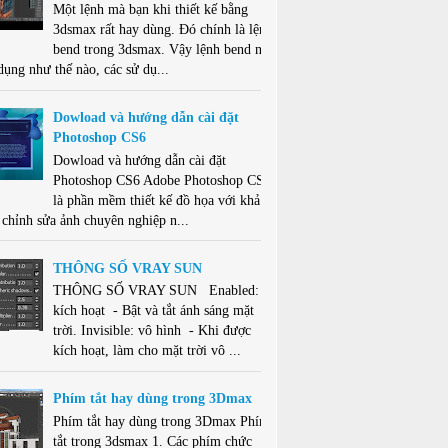
Một lệnh mà bạn khi thiết kế bằng
3dsmax rất hay dùng. Đó chính là lệnh
bend trong 3dsmax. Vậy lệnh bend này
dụng như thế nào, các sử dụ...
Dowload và hướng dẫn cài đặt
Photoshop CS6
Dowload và hướng dẫn cài đặt
Photoshop CS6 Adobe Photoshop CS6
là phần mềm thiết kế đồ họa với khả
 chỉnh sửa ảnh chuyên nghiệp n...
THÔNG SỐ VRAY SUN
THÔNG SỐ VRAY SUN Enabled:
kích hoạt - Bật và tắt ánh sáng mặt
trời. Invisible: vô hình - Khi được
kích hoạt, làm cho mặt trời vô ...
Phím tắt hay dùng trong 3Dmax
Phím tắt hay dùng trong 3Dmax Phím
tắt trong 3dsmax 1. Các phím chức