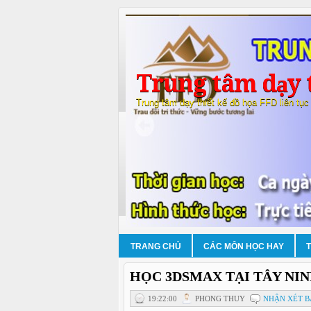
Trung tâm dạy t
Trung tâm dạy thiết kế đồ họa FFD liên tục
TRANG CHỦ
CÁC MÔN HỌC HAY
HỌC 3DSMAX TẠI TÂY NI
19:22:00
PHONG THUY
NHẬN XÉT B