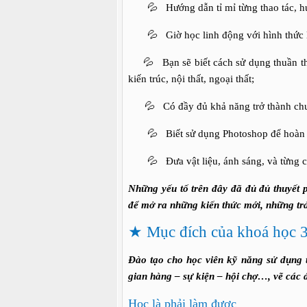
💦 Hướng dẫn tỉ mỉ từng thao tác, hướ
💦 Giờ học linh động với hình thức lớp
💦 Bạn sẽ biết cách sử dụng thuần thụ
kiến trúc, nội thất, ngoại thất;
💦 Có đầy đủ khả năng trở thành chuyê
💦 Biết sử dụng Photoshop để hoàn thi
💦 Đưa vật liệu, ánh sáng, và từng chi 
Những yếu tố trên đây đã đủ đủ thuyết
để mở ra những kiến thức mới, những trả
★
Mục đích của khoá học 
Đào tạo cho học viên kỹ năng sử dụn
gian hàng – sự kiện – hội chợ…, vẽ các đ
Học là phải làm được