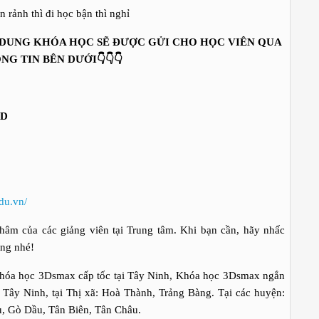
nh thì đi học bận thì nghỉ
I DUNG KHÓA HỌC SẼ ĐƯỢC GỬI CHO HỌC VIÊN QUA
👇👇👇
NG TIN BÊN DƯỚI
FD
du.vn/
âm của các giảng viên tại Trung tâm. Khi bạn cần, hãy nhấc
òng nhé!
Khóa học 3Dsmax cấp tốc tại Tây Ninh, Khóa học 3Dsmax ngắn
 Tây Ninh, tại
Thị xã: Hoà Thành, Trảng Bàng. Tại các huyện:
, Gò Dầu, Tân Biên, Tân Châu.