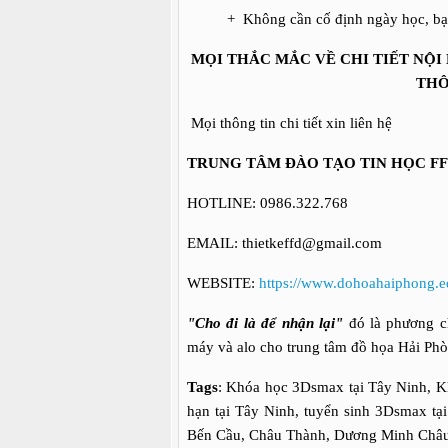
+ Không cần cố định ngày học, bạn rả
MỌI THẮC MẮC VỀ CHI TIẾT NỘ
THÔ
Mọi thông tin chi tiết xin liên hệ
TRUNG TÂM ĐÀO TẠO TIN HỌC F
HOTLINE: 0986.322.768
EMAIL: thietkeffd@gmail.com
WEBSITE:
https://www.dohoahaiphong.e
"Cho đi là để nhận lại"
đó là phương ch
máy và alo cho trung tâm đồ họa Hải Ph
Tags
: Khóa học 3Dsmax tại Tây Ninh, 
hạn tại Tây Ninh, tuyển sinh 3Dsmax tại
Bến Cầu, Châu Thành, Dương Minh Châu