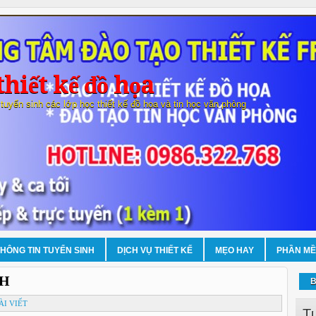
hiết kế đồ họa
 tuyển sinh các lớp học thiết kế đồ họa và tin học văn phòng
THÔNG TIN TUYỂN SINH
DỊCH VỤ THIẾT KẾ
MẸO HAY
PHẦN M
NH
B
ÀI VIẾT
T